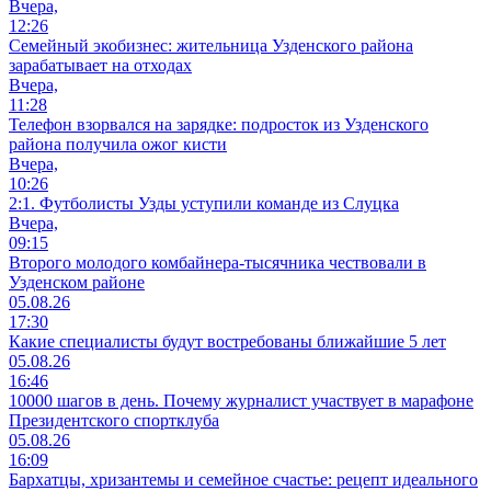
Вчера,
12:26
Семейный экобизнес: жительница Узденского района
зарабатывает на отходах
Вчера,
11:28
Телефон взорвался на зарядке: подросток из Узденского
района получила ожог кисти
Вчера,
10:26
2:1. Футболисты Узды уступили команде из Слуцка
Вчера,
09:15
Второго молодого комбайнера-тысячника чествовали в
Узденском районе
05.08.26
17:30
Какие специалисты будут востребованы ближайшие 5 лет
05.08.26
16:46
10000 шагов в день. Почему журналист участвует в марафоне
Президентского спортклуба
05.08.26
16:09
Бархатцы, хризантемы и семейное счастье: рецепт идеального