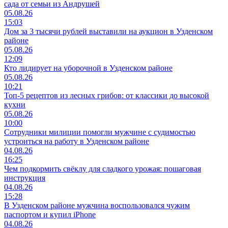
сада от семьи из Андрушей
05.08.26
15:03
Дом за 3 тысячи рублей выставили на аукцион в Узденском
районе
05.08.26
12:09
Кто лидирует на уборочной в Узденском районе
05.08.26
10:21
Топ-5 рецептов из лесных грибов: от классики до высокой
кухни
05.08.26
10:00
Сотрудники милиции помогли мужчине с судимостью
устроиться на работу в Узденском районе
04.08.26
16:25
Чем подкормить свёклу для сладкого урожая: пошаговая
инструкция
04.08.26
15:28
В Узденском районе мужчина воспользовался чужим
паспортом и купил iPhone
04.08.26