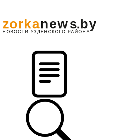
z
o
r
k
a
n
e
w
s
.
b
y
АЙОНА
НО
В
О
С
ТИ
У
ЗДЕНС
К
О
Г
О
Р