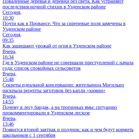
Поваленные деревья и деревни без света. Как устраняют
последствия ночной стихии в Узденском районе
Сегодня,
10:30
Почти как в Провансе. Что за сиреневые поля замечены в
Узденском районе
Сегодня,
09:35
Как защищают урожай от огня в Узденском районе
Вчера,
16:34
Где в Узденском районе не совершали преступлений с начала
года: список спокойных сельсоветов
Вчера,
15:48
Секреты идеальной консервации: жительница Могильно
раскрыла рецепты заготовок без капли «химии»
Вчера,
14:55
Почему в лесу бардак, а на тропинках ямы: ситуацию
прокомментировали в Узденском лесхозе
Вчера,
13:46
Появится второй завтрак и полдник: как и чем будут кормить
школьников с 1 сентября