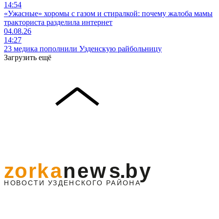
14:54
«Ужасные» хоромы с газом и стиралкой: почему жалоба мамы
тракториста разделила интернет
04.08.26
14:27
23 медика пополнили Узденскую райбольницу
Загрузить ещё