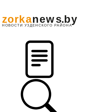
z
o
r
k
a
n
e
w
s
.
b
y
АЙОНА
НО
В
О
С
ТИ
У
ЗДЕНС
К
О
Г
О
Р