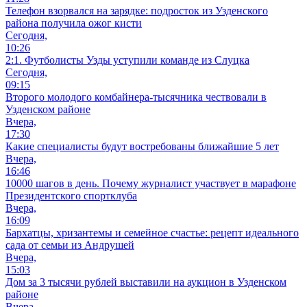
Телефон взорвался на зарядке: подросток из Узденского
района получила ожог кисти
Сегодня,
10:26
2:1. Футболисты Узды уступили команде из Слуцка
Сегодня,
09:15
Второго молодого комбайнера-тысячника чествовали в
Узденском районе
Вчера,
17:30
Какие специалисты будут востребованы ближайшие 5 лет
Вчера,
16:46
10000 шагов в день. Почему журналист участвует в марафоне
Президентского спортклуба
Вчера,
16:09
Бархатцы, хризантемы и семейное счастье: рецепт идеального
сада от семьи из Андрушей
Вчера,
15:03
Дом за 3 тысячи рублей выставили на аукцион в Узденском
районе
Вчера,