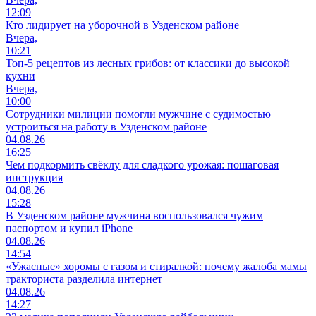
12:09
Кто лидирует на уборочной в Узденском районе
Вчера,
10:21
Топ-5 рецептов из лесных грибов: от классики до высокой
кухни
Вчера,
10:00
Сотрудники милиции помогли мужчине с судимостью
устроиться на работу в Узденском районе
04.08.26
16:25
Чем подкормить свёклу для сладкого урожая: пошаговая
инструкция
04.08.26
15:28
В Узденском районе мужчина воспользовался чужим
паспортом и купил iPhone
04.08.26
14:54
«Ужасные» хоромы с газом и стиралкой: почему жалоба мамы
тракториста разделила интернет
04.08.26
14:27