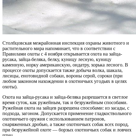
Столбцовская межрайонная инспекция охраны животного и
растительного мира напоминает, что в соответствии с
Правилами охоты с 4 ноября открывается охота на зайца-
русака, зайца-беляка, белку, куницу лесную, куницу
каменную, норку американскую, ондатру, хорька лесного. В
процессе охоты допускается также добыча волка, шакала,
лисицы, енотовидной собаки, вороны серой, сороки (при
любом законном нахождении в охотничьих угодьях в целях
охоты).
Охота на зайца-русака и зайца-беляка разрешается в светлое
время суток, как ружейным, так и безружейным способами.
Ружейная охота на зайцев разрешена способами: из засады, с
подхода, загоном. Допускается применение гладкоствольного
охотничьего оружия с использованием патронов,
снаряженных дробью, а также охотничьих собак всех пород,
при безружейной охоте — борзых охотничьих собак и ловчих
птиц.