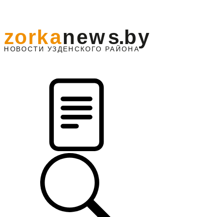
z
o
r
k
a
n
e
w
s
.
b
y
АЙОНА
НО
В
О
С
ТИ
У
ЗДЕНС
К
О
Г
О
Р