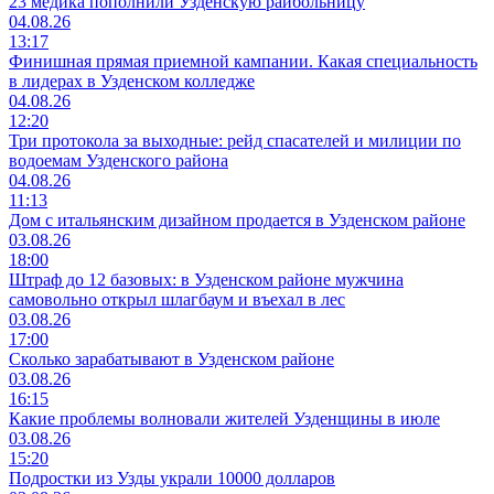
23 медика пополнили Узденскую райбольницу
04.08.26
13:17
Финишная прямая приемной кампании. Какая специальность
в лидерах в Узденском колледже
04.08.26
12:20
Три протокола за выходные: рейд спасателей и милиции по
водоемам Узденского района
04.08.26
11:13
Дом с итальянским дизайном продается в Узденском районе
03.08.26
18:00
Штраф до 12 базовых: в Узденском районе мужчина
самовольно открыл шлагбаум и въехал в лес
03.08.26
17:00
Сколько зарабатывают в Узденском районе
03.08.26
16:15
Какие проблемы волновали жителей Узденщины в июле
03.08.26
15:20
Подростки из Узды украли 10000 долларов