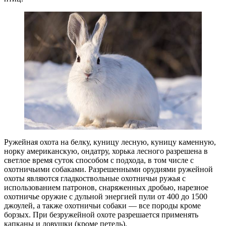
Ружейная охота на белку, куницу лесную, куницу каменную,
норку американскую, ондатру, хорька лесного разрешена в
светлое время суток способом с подхода, в том числе с
охотничьими собаками. Разрешенными орудиями ружейной
охоты являются гладкоствольные охотничьи ружья с
использованием патронов, снаряженных дробью, нарезное
охотничье оружие с дульной энергией пули от 400 до 1500
джоулей, а также охотничьи собаки — все породы кроме
борзых. При безружейной охоте разрешается применять
капканы и ловушки (кроме петель).