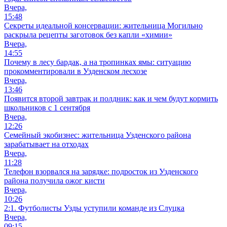
Вчера,
15:48
Секреты идеальной консервации: жительница Могильно
раскрыла рецепты заготовок без капли «химии»
Вчера,
14:55
Почему в лесу бардак, а на тропинках ямы: ситуацию
прокомментировали в Узденском лесхозе
Вчера,
13:46
Появится второй завтрак и полдник: как и чем будут кормить
школьников с 1 сентября
Вчера,
12:26
Семейный экобизнес: жительница Узденского района
зарабатывает на отходах
Вчера,
11:28
Телефон взорвался на зарядке: подросток из Узденского
района получила ожог кисти
Вчера,
10:26
2:1. Футболисты Узды уступили команде из Слуцка
Вчера,
09:15