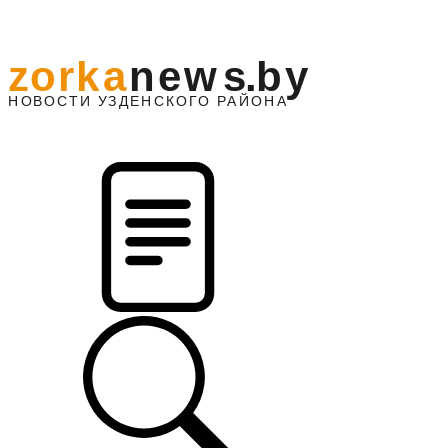
z
o
r
k
a
n
e
w
s
.
b
y
АЙОНА
НО
В
О
С
ТИ
У
ЗДЕНС
К
О
Г
О
Р