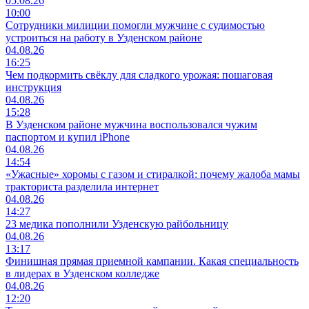
05.08.26
10:00
Сотрудники милиции помогли мужчине с судимостью
устроиться на работу в Узденском районе
04.08.26
16:25
Чем подкормить свёклу для сладкого урожая: пошаговая
инструкция
04.08.26
15:28
В Узденском районе мужчина воспользовался чужим
паспортом и купил iPhone
04.08.26
14:54
«Ужасные» хоромы с газом и стиралкой: почему жалоба мамы
тракториста разделила интернет
04.08.26
14:27
23 медика пополнили Узденскую райбольницу
04.08.26
13:17
Финишная прямая приемной кампании. Какая специальность
в лидерах в Узденском колледже
04.08.26
12:20