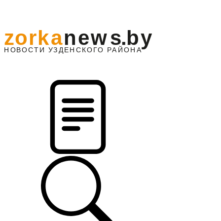
z
o
r
k
a
n
e
w
s
.
b
y
АЙОНА
НО
В
О
С
ТИ
У
ЗДЕНС
К
О
Г
О
Р