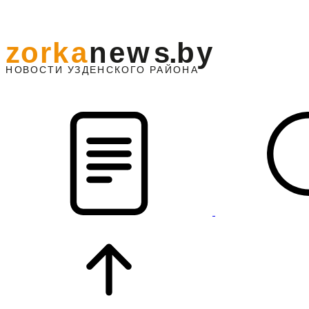
z
o
r
k
a
n
e
w
s
.
b
y
АЙОНА
НО
В
О
С
ТИ
У
ЗДЕНС
К
О
Г
О
Р