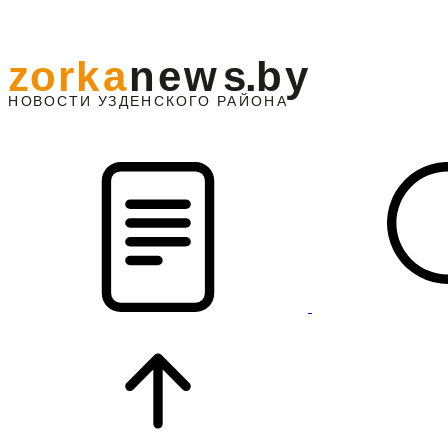
z
o
r
k
a
n
e
w
s
.
b
y
АЙОНА
НО
В
О
С
ТИ
У
ЗДЕНС
К
О
Г
О
Р