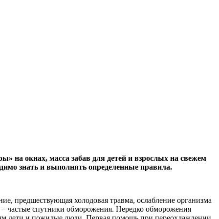
» на окнах, масса забав для детей и взрослых на свежем
одимо знать и выполнять определенные правила.
ние, предшествующая холодовая травма, ослабление организма
ы – частые спутники обморожения. Нередко обморожения
ям дети и пожилые люди. Первая помощь при переохлаждении