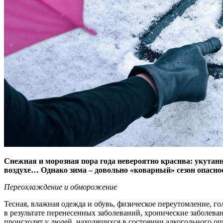
Снежная и морозная пора года невероятно красива: укутан
воздухе… Однако зима – довольно «коварный» сезон опасно
Переохлаждение и обморожение
Тесная, влажная одежда и обувь, физическое переутомление, 
в результате перенесенных заболеваний, хронические заболев
происходят у людей, находящихся в состоянии алкогольного 