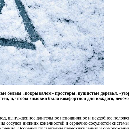
ные белым «покрывалом» просторы, пушистые деревья, «узоры
стей, и, чтобы зимовка была комфортной для каждого, необх
голод, вынужденное длительное неподвижное и неудобное положе
ания сосудов нижних конечностей и сердечно-сосудистой систем
опьянения. Особенно подвержены переохлаждению и обморожени