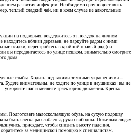
ждением развития инфекции. Необходимо срочно доставить
ер, теплый сладкий чай, ни в коем случае не алкогольные
укции на подворьях, воздержитесь от поездок на личном
е находитесь вблизи деревьев, не паркуйте рядом с ними
ьные осадки, перестройтесь в крайний правый ряд (на
сли вы передвигаетесь по улице пешком, внимательно смотрите
ого дома.
 ледяные глыбы. Ходить под такими зимними украшениями –
а. Будьте внимательны, не ходите по улице в наушниках: вы не
– ускоряйте шаг и меняйте траекторию движения. Крепко
вмы. Подготовьте малоскользящую обувь, на сухую подошву
олжны быть слегка расслаблены, руки свободны. Пожилым людям
ьзнулись, присядьте, чтобы снизить высоту падения,
я, обратитесь за медицинской помощью к специалистам.