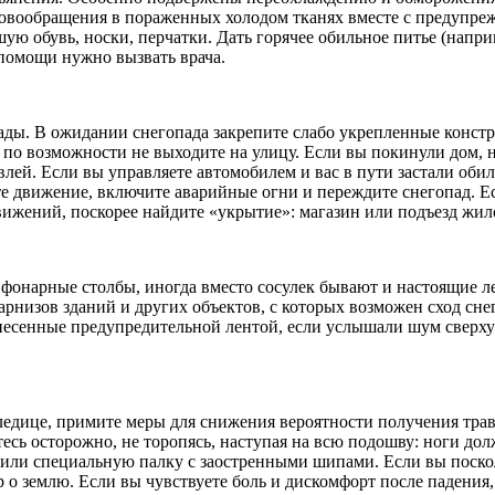
овообращения в пораженных холодом тканях вместе с предупре
ю обувь, носки, перчатки. Дать горячее обильное питье (наприм
помощи нужно вызвать врача.
ды. В ожидании снегопада закрепите слабо укрепленные констр
 по возможности не выходите на улицу. Если вы покинули дом, н
лей. Если вы управляете автомобилем и вас в пути застали обил
те движение, включите аварийные огни и переждите снегопад. Е
движений, поскорее найдите «укрытие»: магазин или подъезд жил
е фонарные столбы, иногда вместо сосулек бывают и настоящие
рнизов зданий и других объектов, с которых возможен сход снег
несенные предупредительной лентой, если услышали шум сверху 
.
оледице, примите меры для снижения вероятности получения тра
есь осторожно, не торопясь, наступая на всю подошву: ноги д
 или специальную палку с заостренными шипами. Если вы поскол
ар о землю. Если вы чувствуете боль и дискомфорт после падени