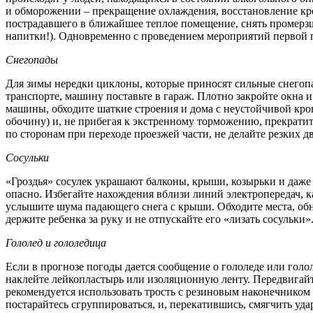
и обморожении – прекращение охлаждения, восстановление кр
пострадавшего в ближайшее теплое помещение, снять промерзшу
напитки!). Одновременно с проведением мероприятий первой 
Снегопады
Для зимы нередки циклоны, которые приносят сильные снегопа
транспорте, машину поставьте в гараж. Плотно закройте окна и
машины, обходите шаткие строения и дома с неустойчивой кров
обочину) и, не прибегая к экстренному торможению, прекрати
по сторонам при переходе проезжей части, не делайте резких 
Сосульки
«Гроздья» сосулек украшают балконы, крыши, козырьки и даж
опасно. Избегайте нахождения вблизи линий электропередач, ка
услышите шума падающего снега с крыши. Обходите места, об
держите ребенка за руку и не отпускайте его «лизать сосульки»
Гололед и гололедица
Если в прогнозе погоды дается сообщение о гололеде или гол
наклейте лейкопластырь или изоляционную ленту. Передвигайт
рекомендуется использовать трость с резиновым наконечником
постарайтесь сгруппироваться, и, перекатившись, смягчить уд