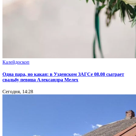
Калейдоскоп
Одна пара, но какая: в Узденском ЗАГСе 08.08 сыграет
свадьбу певица Александра Мелех
Сегодня, 14:28