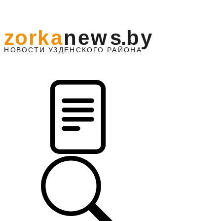
z
o
r
k
a
n
e
w
s
.
b
y
АЙОНА
НО
В
О
С
ТИ
У
ЗДЕНС
К
О
Г
О
Р