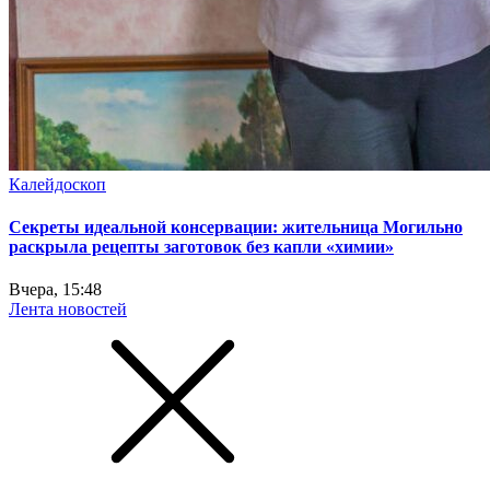
Калейдоскоп
Секреты идеальной консервации: жительница Могильно
раскрыла рецепты заготовок без капли «химии»
Вчера, 15:48
Лента новостей