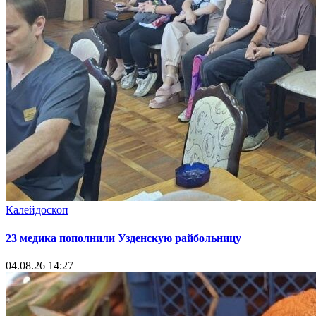
Калейдоскоп
23 медика пополнили Узденскую райбольницу
04.08.26 14:27