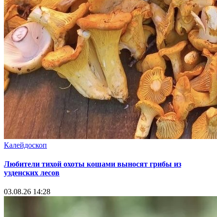
Калейдоскоп
Любители тихой охоты кошами выносят грибы из
узденских лесов
03.08.26 14:28