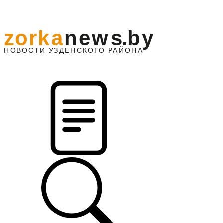
z
o
r
k
a
n
e
w
s
.
b
y
АЙОНА
НО
В
О
С
ТИ
У
ЗДЕНС
К
О
Г
О
Р