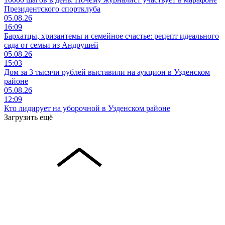
Президентского спортклуба
05.08.26
16:09
Бархатцы, хризантемы и семейное счастье: рецепт идеального
сада от семьи из Андрушей
05.08.26
15:03
Дом за 3 тысячи рублей выставили на аукцион в Узденском
районе
05.08.26
12:09
Кто лидирует на уборочной в Узденском районе
Загрузить ещё