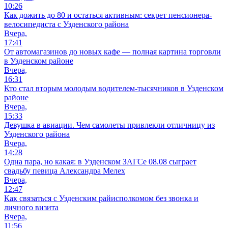
10:26
Как дожить до 80 и остаться активным: секрет пенсионера-
велосипедиста с Узденского района
Вчера,
17:41
От автомагазинов до новых кафе — полная картина торговли
в Узденском районе
Вчера,
16:31
Кто стал вторым молодым водителем-тысячников в Узденском
районе
Вчера,
15:33
Девушка в авиации. Чем самолеты привлекли отличницу из
Узденского района
Вчера,
14:28
Одна пара, но какая: в Узденском ЗАГСе 08.08 сыграет
свадьбу певица Александра Мелех
Вчера,
12:47
Как связаться с Узденским райисполкомом без звонка и
личного визита
Вчера,
11:56