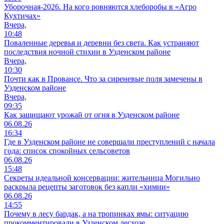
Уборочная-2026. На кого ровняются хлеборобы в «Агро
Кухтичах»
Вчера,
10:48
Поваленные деревья и деревни без света. Как устраняют
последствия ночной стихии в Узденском районе
Вчера,
10:30
Почти как в Провансе. Что за сиреневые поля замечены в
Узденском районе
Вчера,
09:35
Как защищают урожай от огня в Узденском районе
06.08.26
16:34
Где в Узденском районе не совершали преступлений с начала
года: список спокойных сельсоветов
06.08.26
15:48
Секреты идеальной консервации: жительница Могильно
раскрыла рецепты заготовок без капли «химии»
06.08.26
14:55
Почему в лесу бардак, а на тропинках ямы: ситуацию
прокомментировали в Узденском лесхозе