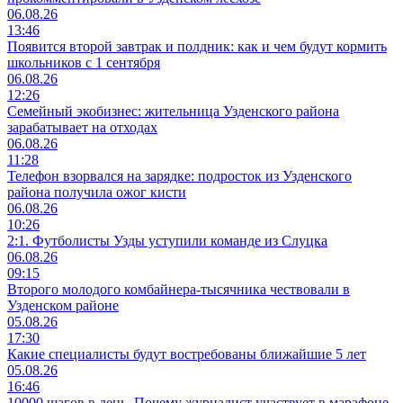
06.08.26
13:46
Появится второй завтрак и полдник: как и чем будут кормить
школьников с 1 сентября
06.08.26
12:26
Семейный экобизнес: жительница Узденского района
зарабатывает на отходах
06.08.26
11:28
Телефон взорвался на зарядке: подросток из Узденского
района получила ожог кисти
06.08.26
10:26
2:1. Футболисты Узды уступили команде из Слуцка
06.08.26
09:15
Второго молодого комбайнера-тысячника чествовали в
Узденском районе
05.08.26
17:30
Какие специалисты будут востребованы ближайшие 5 лет
05.08.26
16:46
10000 шагов в день. Почему журналист участвует в марафоне