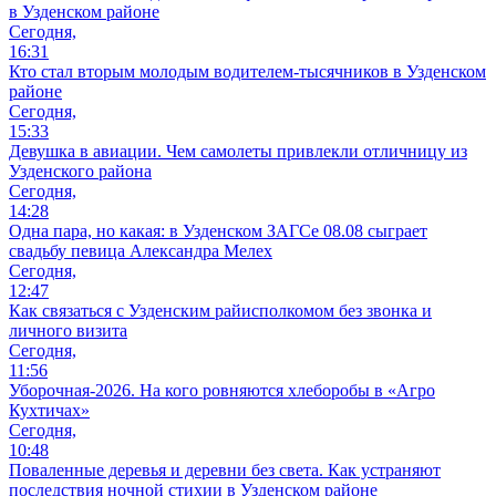
в Узденском районе
Сегодня,
16:31
Кто стал вторым молодым водителем-тысячников в Узденском
районе
Сегодня,
15:33
Девушка в авиации. Чем самолеты привлекли отличницу из
Узденского района
Сегодня,
14:28
Одна пара, но какая: в Узденском ЗАГСе 08.08 сыграет
свадьбу певица Александра Мелех
Сегодня,
12:47
Как связаться с Узденским райисполкомом без звонка и
личного визита
Сегодня,
11:56
Уборочная-2026. На кого ровняются хлеборобы в «Агро
Кухтичах»
Сегодня,
10:48
Поваленные деревья и деревни без света. Как устраняют
последствия ночной стихии в Узденском районе