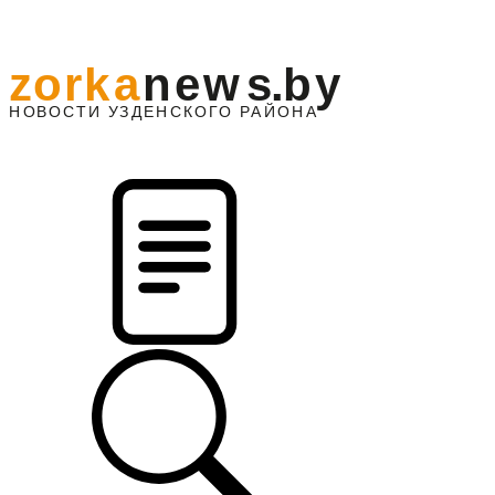
z
o
r
k
a
n
e
w
s
.
b
y
АЙОНА
НО
В
О
С
ТИ
У
ЗДЕНС
К
О
Г
О
Р