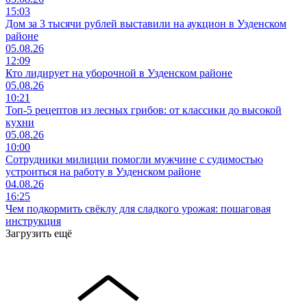
15:03
Дом за 3 тысячи рублей выставили на аукцион в Узденском
районе
05.08.26
12:09
Кто лидирует на уборочной в Узденском районе
05.08.26
10:21
Топ-5 рецептов из лесных грибов: от классики до высокой
кухни
05.08.26
10:00
Сотрудники милиции помогли мужчине с судимостью
устроиться на работу в Узденском районе
04.08.26
16:25
Чем подкормить свёклу для сладкого урожая: пошаговая
инструкция
Загрузить ещё