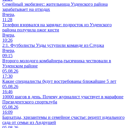
Семейный экобизнес: жительница Узденского района
зарабатывает на отходах
Вчера,
11:28
Телефон взорвался на зарядке: подросток из Узденского
района получила ожог кисти
Вчера,
10:26
2:1. Футболисты Узды уступили команде из Слуцка
Вчера,
09:15
Второго молодого комбайнера-тысячника чествовали в
Узденском районе
05.08.26
17:30
Какие специалисты будут востребованы ближайшие 5 лет
05.08.26
16:46
10000 шагов в день. Почему журналист участвует в марафоне
Президентского спортклуба
05.08.26
16:09
Бархатцы, хризантемы и семейное счастье: рецепт идеального
сада от семьи из Андрушей
05.08.26