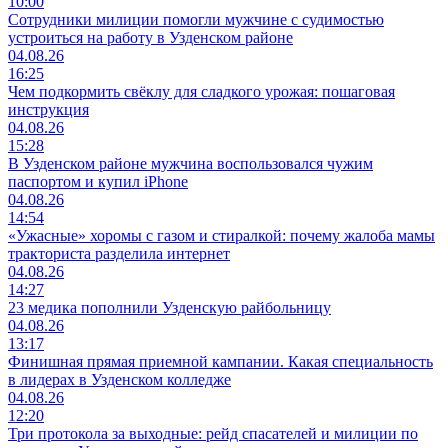
10:00
Сотрудники милиции помогли мужчине с судимостью
устроиться на работу в Узденском районе
04.08.26
16:25
Чем подкормить свёклу для сладкого урожая: пошаговая
инструкция
04.08.26
15:28
В Узденском районе мужчина воспользовался чужим
паспортом и купил iPhone
04.08.26
14:54
«Ужасные» хоромы с газом и стиралкой: почему жалоба мамы
тракториста разделила интернет
04.08.26
14:27
23 медика пополнили Узденскую райбольницу
04.08.26
13:17
Финишная прямая приемной кампании. Какая специальность
в лидерах в Узденском колледже
04.08.26
12:20
Три протокола за выходные: рейд спасателей и милиции по