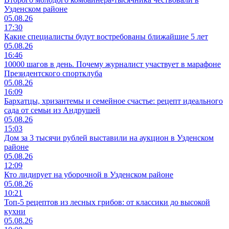
Узденском районе
05.08.26
17:30
Какие специалисты будут востребованы ближайшие 5 лет
05.08.26
16:46
10000 шагов в день. Почему журналист участвует в марафоне
Президентского спортклуба
05.08.26
16:09
Бархатцы, хризантемы и семейное счастье: рецепт идеального
сада от семьи из Андрушей
05.08.26
15:03
Дом за 3 тысячи рублей выставили на аукцион в Узденском
районе
05.08.26
12:09
Кто лидирует на уборочной в Узденском районе
05.08.26
10:21
Топ-5 рецептов из лесных грибов: от классики до высокой
кухни
05.08.26