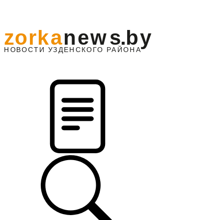
z
o
r
k
a
n
e
w
s
.
b
y
АЙОНА
НО
В
О
С
ТИ
У
ЗДЕНС
К
О
Г
О
Р