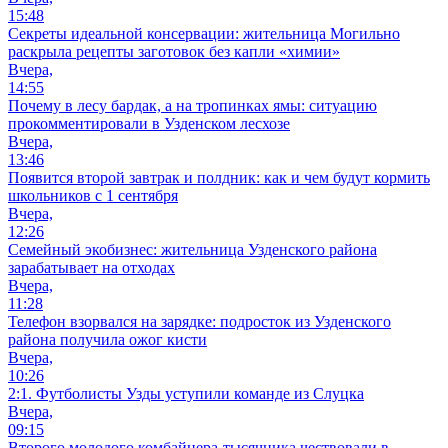
15:48
Секреты идеальной консервации: жительница Могильно
раскрыла рецепты заготовок без капли «химии»
Вчера,
14:55
Почему в лесу бардак, а на тропинках ямы: ситуацию
прокомментировали в Узденском лесхозе
Вчера,
13:46
Появится второй завтрак и полдник: как и чем будут кормить
школьников с 1 сентября
Вчера,
12:26
Семейный экобизнес: жительница Узденского района
зарабатывает на отходах
Вчера,
11:28
Телефон взорвался на зарядке: подросток из Узденского
района получила ожог кисти
Вчера,
10:26
2:1. Футболисты Узды уступили команде из Слуцка
Вчера,
09:15
Второго молодого комбайнера-тысячника чествовали в