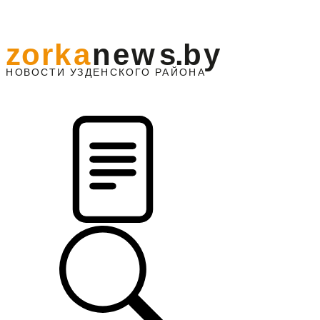
z
o
r
k
a
n
e
w
s
.
b
y
АЙОНА
НО
В
О
С
ТИ
У
ЗДЕНС
К
О
Г
О
Р