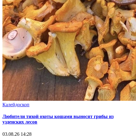
Калейдоскоп
Любители тихой охоты кошами выносят грибы из
узденских лесов
03.08.26 14:28