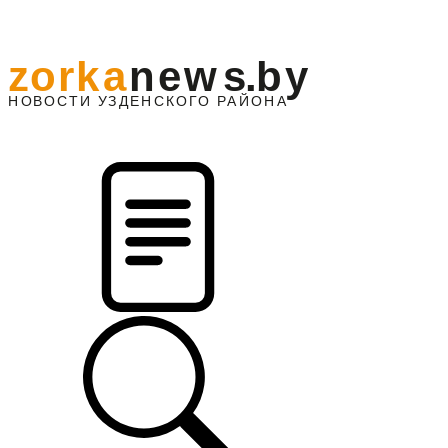
z
o
r
k
a
n
e
w
s
.
b
y
АЙОНА
НО
В
О
С
ТИ
У
ЗДЕНС
К
О
Г
О
Р