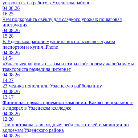
устроиться на работу в Узденском районе
04.08.26
16:25
Чем подкормить свёклу для сладкого урожая: пошаговая
инструкция
04.08.26
15:28
В Узденском районе мужчина воспользовался чужим
паспортом и купил iPhone
04.08.26
14:54
«Ужасные» хоромы с газом и стиралкой: почему жалоба мамы
тракториста разделила интернет
04.08.26
14:27
23 медика пополнили Узденскую райбольницу
04.08.26
13:17
Финишная прямая приемной кампании. Какая специальность
в лидерах в Узденском колледже
04.08.26
12:20
Три протокола за выходные: рейд спасателей и милиции по
водоемам Узденского района
04.08.26