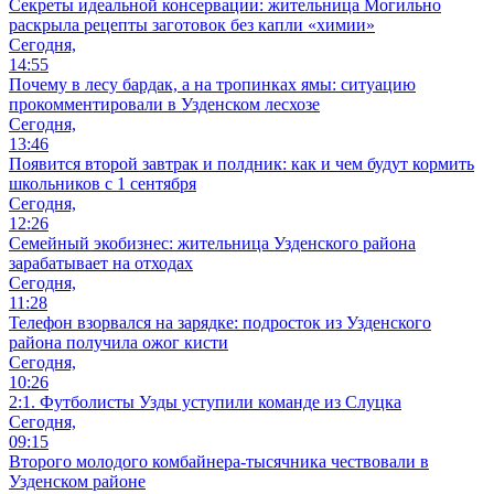
Секреты идеальной консервации: жительница Могильно
раскрыла рецепты заготовок без капли «химии»
Сегодня,
14:55
Почему в лесу бардак, а на тропинках ямы: ситуацию
прокомментировали в Узденском лесхозе
Сегодня,
13:46
Появится второй завтрак и полдник: как и чем будут кормить
школьников с 1 сентября
Сегодня,
12:26
Семейный экобизнес: жительница Узденского района
зарабатывает на отходах
Сегодня,
11:28
Телефон взорвался на зарядке: подросток из Узденского
района получила ожог кисти
Сегодня,
10:26
2:1. Футболисты Узды уступили команде из Слуцка
Сегодня,
09:15
Второго молодого комбайнера-тысячника чествовали в
Узденском районе