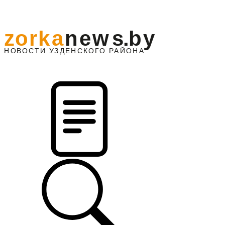
z
o
r
k
a
n
e
w
s
.
b
y
АЙОНА
НО
В
О
С
ТИ
У
ЗДЕНС
К
О
Г
О
Р