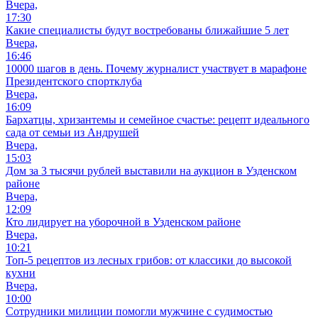
Вчера,
17:30
Какие специалисты будут востребованы ближайшие 5 лет
Вчера,
16:46
10000 шагов в день. Почему журналист участвует в марафоне
Президентского спортклуба
Вчера,
16:09
Бархатцы, хризантемы и семейное счастье: рецепт идеального
сада от семьи из Андрушей
Вчера,
15:03
Дом за 3 тысячи рублей выставили на аукцион в Узденском
районе
Вчера,
12:09
Кто лидирует на уборочной в Узденском районе
Вчера,
10:21
Топ-5 рецептов из лесных грибов: от классики до высокой
кухни
Вчера,
10:00
Сотрудники милиции помогли мужчине с судимостью