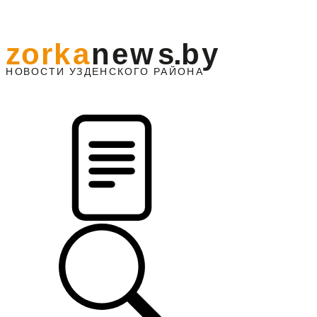
z
o
r
k
a
n
e
w
s
.
b
y
АЙОНА
НО
В
О
С
ТИ
У
ЗДЕНС
К
О
Г
О
Р