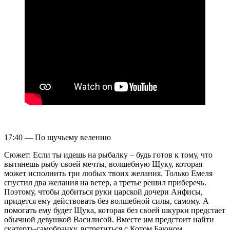
17:40 — По щучьему велению
Сюжет: Если ты идешь на рыбалку – будь готов к тому, что
вытянешь рыбу своей мечты, волшебную Щуку, которая
может исполнить три любых твоих желания. Только Емеля
спустил два желания на ветер, а третье решил приберечь.
Поэтому, чтобы добиться руки царской дочери Анфисы,
придется ему действовать без волшебной силы, самому. А
помогать ему будет Щука, которая без своей шкурки предстает
обычной девушкой Василисой. Вместе им предстоит найти
скатерть-самобранку, встретиться с Котом Баюном,