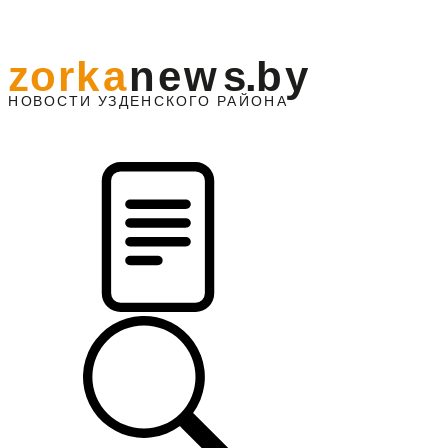
z
o
r
k
a
n
e
w
s
.
b
y
АЙОНА
НО
В
О
С
ТИ
У
ЗДЕНС
К
О
Г
О
Р