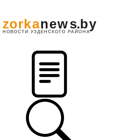
z
o
r
k
a
n
e
w
s
.
b
y
АЙОНА
НО
В
О
С
ТИ
У
ЗДЕНС
К
О
Г
О
Р