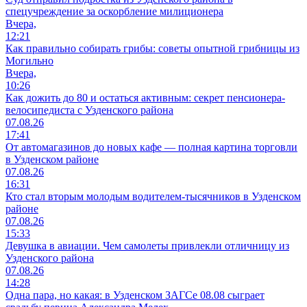
спецучреждение за оскорбление милиционера
Вчера,
12:21
Как правильно собирать грибы: советы опытной грибницы из
Могильно
Вчера,
10:26
Как дожить до 80 и остаться активным: секрет пенсионера-
велосипедиста с Узденского района
07.08.26
17:41
От автомагазинов до новых кафе — полная картина торговли
в Узденском районе
07.08.26
16:31
Кто стал вторым молодым водителем-тысячников в Узденском
районе
07.08.26
15:33
Девушка в авиации. Чем самолеты привлекли отличницу из
Узденского района
07.08.26
14:28
Одна пара, но какая: в Узденском ЗАГСе 08.08 сыграет