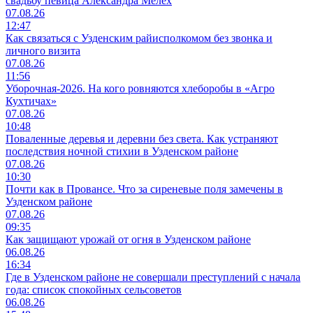
свадьбу певица Александра Мелех
07.08.26
12:47
Как связаться с Узденским райисполкомом без звонка и
личного визита
07.08.26
11:56
Уборочная-2026. На кого ровняются хлеборобы в «Агро
Кухтичах»
07.08.26
10:48
Поваленные деревья и деревни без света. Как устраняют
последствия ночной стихии в Узденском районе
07.08.26
10:30
Почти как в Провансе. Что за сиреневые поля замечены в
Узденском районе
07.08.26
09:35
Как защищают урожай от огня в Узденском районе
06.08.26
16:34
Где в Узденском районе не совершали преступлений с начала
года: список спокойных сельсоветов
06.08.26