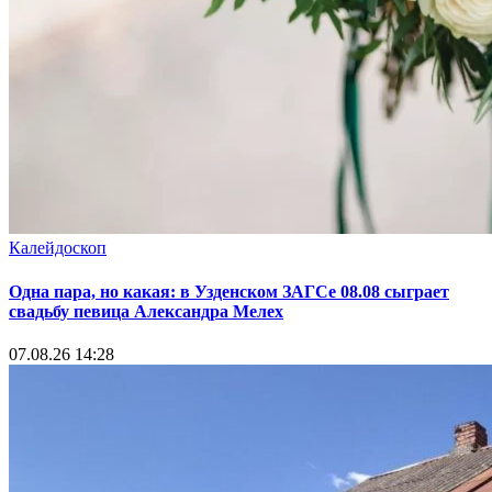
Калейдоскоп
Одна пара, но какая: в Узденском ЗАГСе 08.08 сыграет
свадьбу певица Александра Мелех
07.08.26 14:28