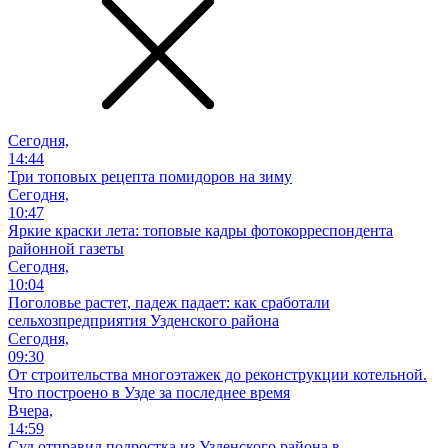
Сегодня,
14:44
Три топовых рецепта помидоров на зиму
Сегодня,
10:47
Яркие краски лета: топовые кадры фотокорреспондента
районной газеты
Сегодня,
10:04
Поголовье растет, падеж падает: как сработали
сельхозпредприятия Узденского района
Сегодня,
09:30
От строительства многоэтажек до реконструкции котельной.
Что построено в Узде за последнее время
Вчера,
14:59
Суд отправил подростка из Узденского района в