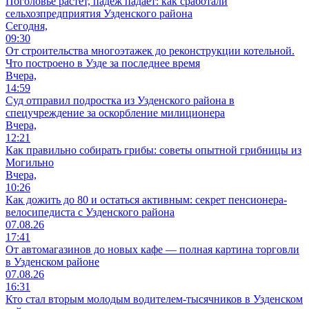
Поголовье растет, падеж падает: как сработали
сельхозпредприятия Узденского района
Сегодня,
09:30
От строительства многоэтажек до реконструкции котельной.
Что построено в Узде за последнее время
Вчера,
14:59
Суд отправил подростка из Узденского района в
спецучреждение за оскорбление милиционера
Вчера,
12:21
Как правильно собирать грибы: советы опытной грибницы из
Могильно
Вчера,
10:26
Как дожить до 80 и остаться активным: секрет пенсионера-
велосипедиста с Узденского района
07.08.26
17:41
От автомагазинов до новых кафе — полная картина торговли
в Узденском районе
07.08.26
16:31
Кто стал вторым молодым водителем-тысячников в Узденском