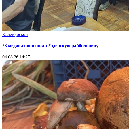
Калейдоскоп
23 медика пополнили Узденскую райбольницу
04.08.26 14:27