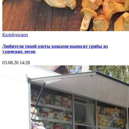
Калейдоскоп
Любители тихой охоты кошами выносят грибы из
узденских лесов
03.08.26 14:28