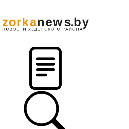
z
o
r
k
a
n
e
w
s
.
b
y
АЙОНА
НО
В
О
С
ТИ
У
ЗДЕНС
К
О
Г
О
Р