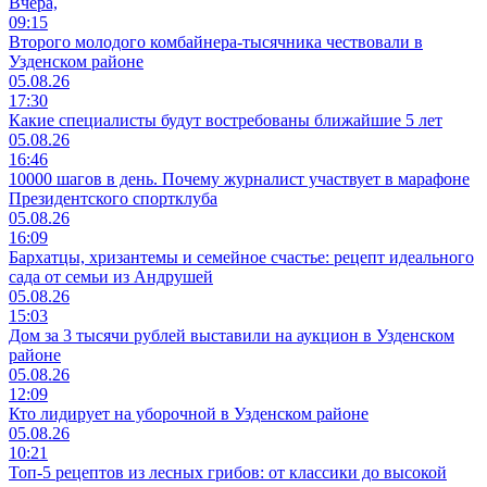
Вчера,
09:15
Второго молодого комбайнера-тысячника чествовали в
Узденском районе
05.08.26
17:30
Какие специалисты будут востребованы ближайшие 5 лет
05.08.26
16:46
10000 шагов в день. Почему журналист участвует в марафоне
Президентского спортклуба
05.08.26
16:09
Бархатцы, хризантемы и семейное счастье: рецепт идеального
сада от семьи из Андрушей
05.08.26
15:03
Дом за 3 тысячи рублей выставили на аукцион в Узденском
районе
05.08.26
12:09
Кто лидирует на уборочной в Узденском районе
05.08.26
10:21
Топ-5 рецептов из лесных грибов: от классики до высокой