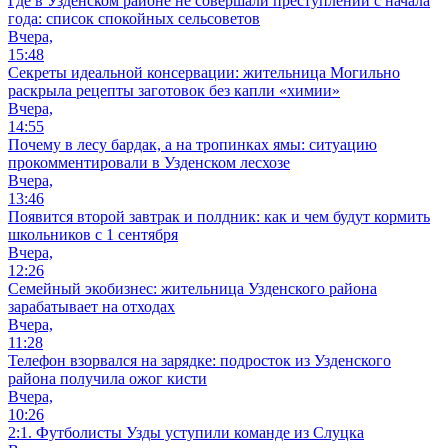
Где в Узденском районе не совершали преступлений с начала
года: список спокойных сельсоветов
Вчера,
15:48
Секреты идеальной консервации: жительница Могильно
раскрыла рецепты заготовок без капли «химии»
Вчера,
14:55
Почему в лесу бардак, а на тропинках ямы: ситуацию
прокомментировали в Узденском лесхозе
Вчера,
13:46
Появится второй завтрак и полдник: как и чем будут кормить
школьников с 1 сентября
Вчера,
12:26
Семейный экобизнес: жительница Узденского района
зарабатывает на отходах
Вчера,
11:28
Телефон взорвался на зарядке: подросток из Узденского
района получила ожог кисти
Вчера,
10:26
2:1. Футболисты Узды уступили команде из Слуцка