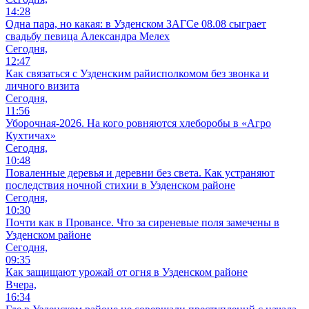
14:28
Одна пара, но какая: в Узденском ЗАГСе 08.08 сыграет
свадьбу певица Александра Мелех
Сегодня,
12:47
Как связаться с Узденским райисполкомом без звонка и
личного визита
Сегодня,
11:56
Уборочная-2026. На кого ровняются хлеборобы в «Агро
Кухтичах»
Сегодня,
10:48
Поваленные деревья и деревни без света. Как устраняют
последствия ночной стихии в Узденском районе
Сегодня,
10:30
Почти как в Провансе. Что за сиреневые поля замечены в
Узденском районе
Сегодня,
09:35
Как защищают урожай от огня в Узденском районе
Вчера,
16:34