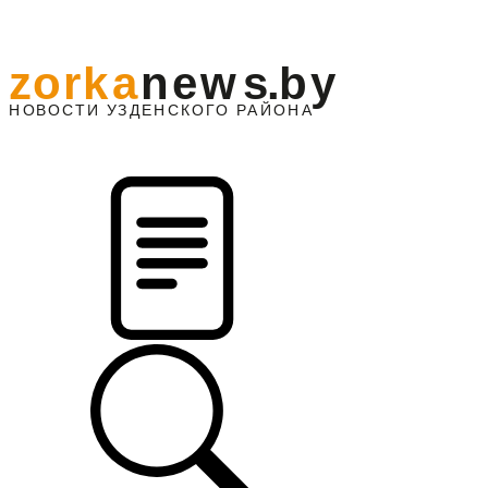
z
o
r
k
a
n
e
w
s
.
b
y
АЙОНА
НО
В
О
С
ТИ
У
ЗДЕНС
К
О
Г
О
Р