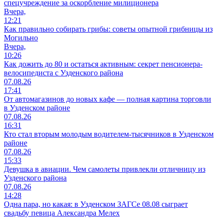
спецучреждение за оскорбление милиционера
Вчера,
12:21
Как правильно собирать грибы: советы опытной грибницы из
Могильно
Вчера,
10:26
Как дожить до 80 и остаться активным: секрет пенсионера-
велосипедиста с Узденского района
07.08.26
17:41
От автомагазинов до новых кафе — полная картина торговли
в Узденском районе
07.08.26
16:31
Кто стал вторым молодым водителем-тысячников в Узденском
районе
07.08.26
15:33
Девушка в авиации. Чем самолеты привлекли отличницу из
Узденского района
07.08.26
14:28
Одна пара, но какая: в Узденском ЗАГСе 08.08 сыграет
свадьбу певица Александра Мелех