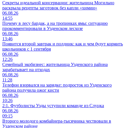
Секреты идеальной консервации: жительница Могильно
раскрыла рецепты заготовок без капли «химии»
06.08.26
14:55
Почему в лесу бардак, а на тропинках ямы: ситуацию
прокомментировали в Узденском лесхозе
06.08.26
13:46
Появится второй завтрак и полдник: как и чем будут кормить
школьников с 1 сентября
06.08.26
12:26
Семейный экобизнес: жительница Узденского района
зарабатывает на отходах
06.08.26
11:28
Телефон взорвался на зарядке: подросток из Узденского
района получила ожог кисти
06.08.26
10:26
2:1. Футболисты Узды уступили команде из Слуцка
06.08.26
09:15
Второго молодого комбайнера-тысячника чествовали в
Узденском районе