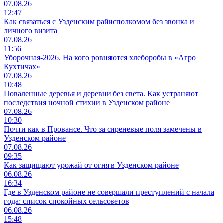
07.08.26
12:47
Как связаться с Узденским райисполкомом без звонка и
личного визита
07.08.26
11:56
Уборочная-2026. На кого ровняются хлеборобы в «Агро
Кухтичах»
07.08.26
10:48
Поваленные деревья и деревни без света. Как устраняют
последствия ночной стихии в Узденском районе
07.08.26
10:30
Почти как в Провансе. Что за сиреневые поля замечены в
Узденском районе
07.08.26
09:35
Как защищают урожай от огня в Узденском районе
06.08.26
16:34
Где в Узденском районе не совершали преступлений с начала
года: список спокойных сельсоветов
06.08.26
15:48