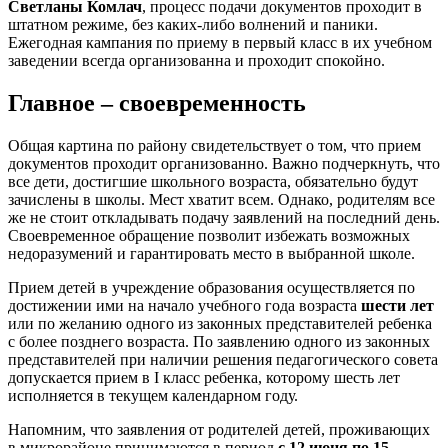
Светланы Комлач
, процесс подачи документов проходит в
штатном режиме, без каких-либо волнений и паники.
Ежегодная кампания по приему в первый класс в их учебном
заведении всегда организованна и проходит спокойно.
Главное – своевременность
Общая картина по району свидетельствует о том, что прием
документов проходит организованно. Важно подчеркнуть, что
все дети, достигшие школьного возраста, обязательно будут
зачислены в школы. Мест хватит всем. Однако, родителям все
же не стоит откладывать подачу заявлений на последний день.
Своевременное обращение позволит избежать возможных
недоразумений и гарантировать место в выбранной школе.
Прием детей в учреждение образования осуществляется по
достижении ими на начало учебного года возраста
шести лет
или по желанию одного из законных представителей ребенка
с более позднего возраста. По заявлению одного из законных
представителей при наличии решения педагогического совета
допускается прием в I класс ребенка, которому шесть лет
исполняется в текущем календарном году.
Напомним, что заявления от родителей детей, проживающих
в микрорайоне принимаются в период
с 12 июня по 15