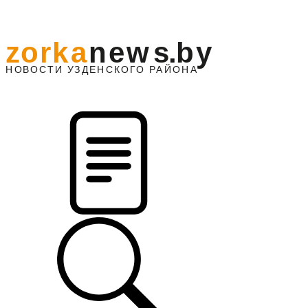
z
o
r
k
a
n
e
w
s
.
b
y
АЙОНА
НО
В
О
С
ТИ
У
ЗДЕНС
К
О
Г
О
Р