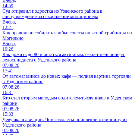
Вчера,
14:59
Суд отправил подростка из Узденского района в
спецучреждение за оскорбление милиционера
Вчера,
12:21
Как правильно собирать грибы: советы опытной грибницы из
Могильно
Вчера,
10:26
Как дожить до 80 и остаться активным: секрет пенсионера-
велосипедиста с Узденского района
07.08.26
17:41
От автомагазинов до новых кафе — полная картина торговли
в Узденском районе
07.08.26
16:31
Кто стал вторым молодым водителем-тысячников в Узденском
районе
07.08.26
15:33
Девушка в авиации. Чем самолеты привлекли отличницу из
Узденского района
07.08.26