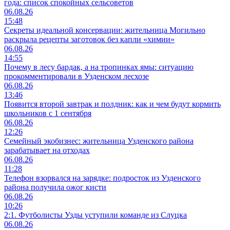
года: список спокойных сельсоветов
06.08.26
15:48
Секреты идеальной консервации: жительница Могильно
раскрыла рецепты заготовок без капли «химии»
06.08.26
14:55
Почему в лесу бардак, а на тропинках ямы: ситуацию
прокомментировали в Узденском лесхозе
06.08.26
13:46
Появится второй завтрак и полдник: как и чем будут кормить
школьников с 1 сентября
06.08.26
12:26
Семейный экобизнес: жительница Узденского района
зарабатывает на отходах
06.08.26
11:28
Телефон взорвался на зарядке: подросток из Узденского
района получила ожог кисти
06.08.26
10:26
2:1. Футболисты Узды уступили команде из Слуцка
06.08.26