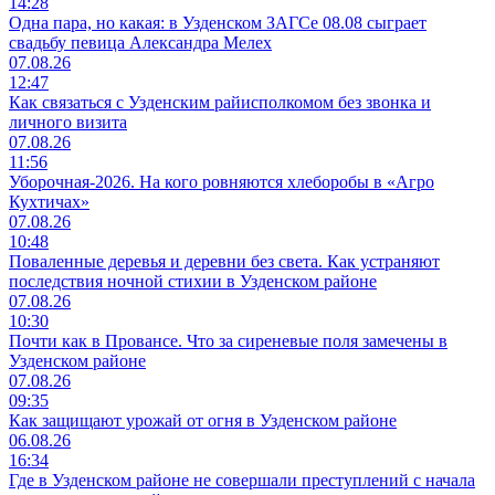
14:28
Одна пара, но какая: в Узденском ЗАГСе 08.08 сыграет
свадьбу певица Александра Мелех
07.08.26
12:47
Как связаться с Узденским райисполкомом без звонка и
личного визита
07.08.26
11:56
Уборочная-2026. На кого ровняются хлеборобы в «Агро
Кухтичах»
07.08.26
10:48
Поваленные деревья и деревни без света. Как устраняют
последствия ночной стихии в Узденском районе
07.08.26
10:30
Почти как в Провансе. Что за сиреневые поля замечены в
Узденском районе
07.08.26
09:35
Как защищают урожай от огня в Узденском районе
06.08.26
16:34
Где в Узденском районе не совершали преступлений с начала