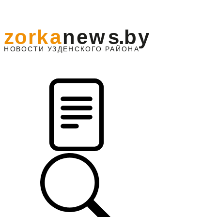
z
o
r
k
a
n
e
w
s
.
b
y
АЙОНА
НО
В
О
С
ТИ
У
ЗДЕНС
К
О
Г
О
Р