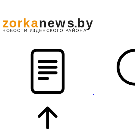
z
o
r
k
a
n
e
w
s
.
b
y
АЙОНА
НО
В
О
С
ТИ
У
ЗДЕНС
К
О
Г
О
Р