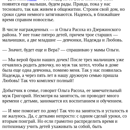
появятся еще малыши, будем рады. Правда, пока у нас
тесновато, так как живем в общежитии. Строим свой дом, но
сроки сдачи немного затягиваются. Надеюсь, в ближайшее
время справим новоселье.
В числе награжденных — и Ольга Расоха из Дзержинского
района. У нее тоже пятеро детей, причем трое старших —
мальчишки, а две младшие — девчонки, Надежда и Любовь.
— Значит, будет еще и Вера? — спрашиваю у мамы Ольги.
— Мы верой брали наших дочек! После трех мальчишек уже
отчаялись родить девочку, но муж так хотел, чтобы в доме
была еще одна девчонка, помимо меня. Так у нас появилась
Надежда, а через пять лет в нашу дружную семью пришла
Любовь! Так что комплект полный!
Добытчик в семье, говорит Ольга Расоха, ее замечательный
муж Григорий. Несмотря на занятость, он проводит много
времени с детьми, занимается их воспитанием и обучением.
— И мне помогает по дому! Так что на занятость и усталость я
не жалуюсь. Да, с детками непросто: с одним сделай уроки, со
вторым поиграй. Но если грамотно распределить время и
потихоньку учить детей ухаживать за собой, быть