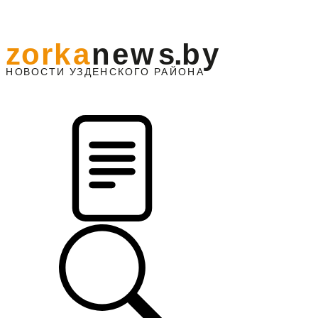
z
o
r
k
a
n
e
w
s
.
b
y
АЙОНА
НО
В
О
С
ТИ
У
ЗДЕНС
К
О
Г
О
Р