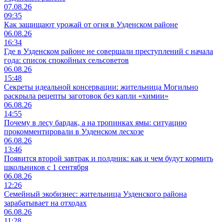
07.08.26
09:35
Как защищают урожай от огня в Узденском районе
06.08.26
16:34
Где в Узденском районе не совершали преступлений с начала
года: список спокойных сельсоветов
06.08.26
15:48
Секреты идеальной консервации: жительница Могильно
раскрыла рецепты заготовок без капли «химии»
06.08.26
14:55
Почему в лесу бардак, а на тропинках ямы: ситуацию
прокомментировали в Узденском лесхозе
06.08.26
13:46
Появится второй завтрак и полдник: как и чем будут кормить
школьников с 1 сентября
06.08.26
12:26
Семейный экобизнес: жительница Узденского района
зарабатывает на отходах
06.08.26
11:28