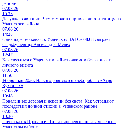
районе
07.08.26
15:33
Девушка в авиации. Чем самолеты привлекли отличницу из
Узденского района
07.08.26
14:28
Одна пара, но какая: в Узденском ЗАГСе 08.08 сыграет
свадьбу певица Александра Мелех
07.08.26
12:47
Как связаться с Узденским райисполкомом без звонка и
личного визита
07.08.26
11:56
Уборочная-2026. На кого ровняются хлеборобы в «Агро
Кухтичах»
07.08.26
10:48
Поваленные деревья и деревни без света. Как устраняют
последствия ночной стихии в Узденском районе
07.08.26
10:30
Почти как в Провансе. Что за сиреневые поля замечены в
Узденском районе