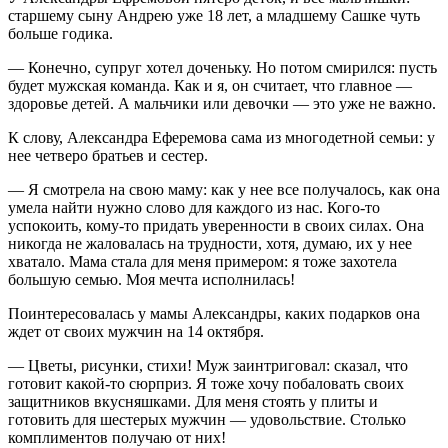
старшему сыну Андрею уже 18 лет, а младшему Сашке чуть
больше годика.
— Конечно, супруг хотел доченьку. Но потом смирился: пусть
будет мужская команда. Как и я, он считает, что главное —
здоровье детей. А мальчики или девочки — это уже не важно.
К слову, Александра Еферемова сама из многодетной семьи: у
нее четверо братьев и сестер.
— Я смотрела на свою маму: как у нее все получалось, как она
умела найти нужно слово для каждого из нас. Кого-то
успокоить, кому-то придать уверенности в своих силах. Она
никогда не жаловалась на трудности, хотя, думаю, их у нее
хватало. Мама стала для меня примером: я тоже захотела
большую семью. Моя мечта исполнилась!
Поинтересовалась у мамы Александры, каких подарков она
ждет от своих мужчин на 14 октября.
— Цветы, рисунки, стихи! Муж заинтриговал: сказал, что
готовит какой-то сюрприз. Я тоже хочу побаловать своих
защитников вкусняшками. Для меня стоять у плиты и
готовить для шестерых мужчин — удовольствие. Столько
комплиментов получаю от них!