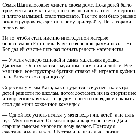
Семья Шанталосовых живет в своем доме. Пока детей было
трое, места всем хватало, но с появлением на свет четвертого
и пятого малышей, стало тесновато. Так что дом было решено
реконструировать, сделать к нему пристройку. Не за горами
новоселье!
На то, чтобы стать именно многодетной матерью,
борисовчанка Екатерина Крук себя не программировала. Но
Бог дал ей счастье пять раз познать радость материнства.
— У меня четверо сыновей и самая маленькая крошка
Дашенька. Она купается в мужском внимании и любви. Все
машинки, конструкторы братики отдают ей, играют в кубики,
папа балует свою принцессу!
Спросила у мамы Кати, как ей удается все успевать: с утра
детей развести по школам, потом доставить их на спортивные
и творческие кружки; а еще дома навести порядок и накрыть
стол для мини-хоккейной команды?
— Одной все успеть нельзя, у меня ведь пять детей, а не пять
рук. Муж помогает. Он моя опора и надежное плечо. Да и
старшие сыновья многое по дому делают. Поэтому я
счастливая мама и жена! В этом и нашла смысл жизни.