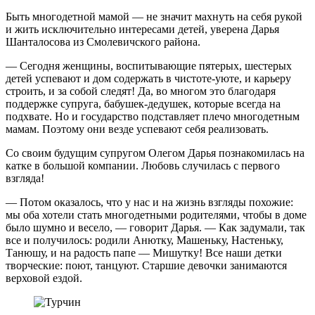
Быть многодетной мамой — не значит махнуть на себя рукой
и жить исключительно интересами детей, уверена Дарья
Шанталосова из Смолевичского района.
— Сегодня женщины, воспитывающие пятерых, шестерых
детей успевают и дом содержать в чистоте-уюте, и карьеру
строить, и за собой следят! Да, во многом это благодаря
поддержке супруга, бабушек-дедушек, которые всегда на
подхвате. Но и государство подставляет плечо многодетным
мамам. Поэтому они везде успевают себя реализовать.
Со своим будущим супругом Олегом Дарья познакомилась на
катке в большой компании. Любовь случилась с первого
взгляда!
— Потом оказалось, что у нас и на жизнь взгляды похожие:
мы оба хотели стать многодетными родителями, чтобы в доме
было шумно и весело, — говорит Дарья. — Как задумали, так
все и получилось: родили Анютку, Машеньку, Настеньку,
Танюшу, и на радость папе — Мишутку! Все наши детки
творческие: поют, танцуют. Старшие девочки занимаются
верховой ездой.