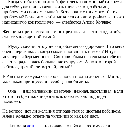
— Когда у тебя пятеро детей, физически сложно найти время
для себя: уже привыкаешь жить интересами, заботами,
проблемами своих малышей. Хотя какие у них могут быть
проблемы? Разве что разбитые коленки или «тройка» за плохо
написанную контрольную, — улыбается Алена Колядко.
Женщина признается: она и не предполагала, что когда-нибудь
станет многодетной мамой.
— Мужу сказали, что у него проблемы со здоровьем. Его мама
очень переживала: когда сможет понянчить внуков? И тут —
моя первая беременность! Свекровь была на седьмом небе от
счастья, радовалась больше нас супругом. А потом второй
ребенок, третий, четвертый, пятый!
У Алены и ее мужа четверо сыновей и одна доченька Мирта,
маленькая принцесса и всеобщая любимица.
— Она — наш маленький цветочек: нежная, заботливая. Если
кто-то из братиков пораниться, обязательно подойдет,
пожалеет.
На вопрос, нет ли желания отправиться за шестым ребенком,
Алена Колядко ответила уклончиво: как Бог даст.
— Для меня
дети
— это подарок от Бога. Поэтому если