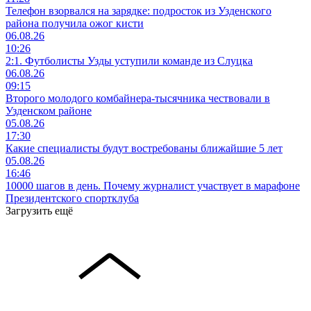
Телефон взорвался на зарядке: подросток из Узденского
района получила ожог кисти
06.08.26
10:26
2:1. Футболисты Узды уступили команде из Слуцка
06.08.26
09:15
Второго молодого комбайнера-тысячника чествовали в
Узденском районе
05.08.26
17:30
Какие специалисты будут востребованы ближайшие 5 лет
05.08.26
16:46
10000 шагов в день. Почему журналист участвует в марафоне
Президентского спортклуба
Загрузить ещё