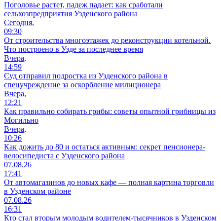
Поголовье растет, падеж падает: как сработали
сельхозпредприятия Узденского района
Сегодня,
09:30
От строительства многоэтажек до реконструкции котельной.
Что построено в Узде за последнее время
Вчера,
14:59
Суд отправил подростка из Узденского района в
спецучреждение за оскорбление милиционера
Вчера,
12:21
Как правильно собирать грибы: советы опытной грибницы из
Могильно
Вчера,
10:26
Как дожить до 80 и остаться активным: секрет пенсионера-
велосипедиста с Узденского района
07.08.26
17:41
От автомагазинов до новых кафе — полная картина торговли
в Узденском районе
07.08.26
16:31
Кто стал вторым молодым водителем-тысячников в Узденском