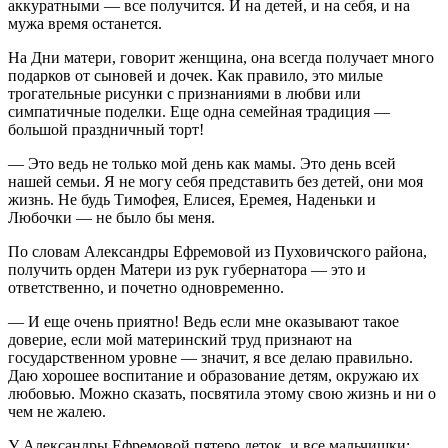
аккуратными — все получится. И на детей, и на себя, и на
мужа время останется.
На Дни матери, говорит женщина, она всегда получает много
подарков от сыновей и дочек. Как правило, это милые
трогательные рисунки с признаниями в любви или
симпатичные поделки. Еще одна семейная традиция —
большой праздничный торт!
— Это ведь не только мой день как мамы. Это день всей
нашей семьи. Я не могу себя представить без детей, они моя
жизнь. Не будь Тимофея, Елисея, Еремея, Наденьки и
Любочки — не было бы меня.
По словам Александры Ефремовой из Пуховичского района,
получить орден Матери из рук губернатора — это и
ответственно, и почетно одновременно.
— И еще очень приятно! Ведь если мне оказывают такое
доверие, если мой материнский труд признают на
государственном уровне — значит, я все делаю правильно.
Даю хорошее воспитание и образование детям, окружаю их
любовью. Можно сказать, посвятила этому свою жизнь и ни о
чем не жалею.
У Александры Ефремовой пятеро деток, и все мальчишки: