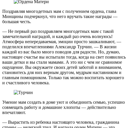
Поздравляя многодетных мам с получением ордена, глава
Минщины подчеркнул, что него вручать такие награды —
большая честь.
— Не первый раз поздравляем многодетных мам с такой
замечательной наградой, и каждый раз очень волнуюсь!
Атмосфера непередаваемая, эмоции просто зашкаливают, —
поделился впечатлениями Александр Турчин. — В жизни
каждой из вас было много поводов для радости. Но, думаю,
настоящее счастье вы испытали тогда, когда на свет появились
ваши детки и вы стали мамами. А это ни с чем не сравнимое
ощущение. Вы окружаете своих детей заботой и вниманием,
становитесь для них верным другом, мудрым наставником и
главным помощником. Только так можно воспитать хорошего
и счастливого человека.
Умение мам создать в доме уют и объединить семью, успешно
совмещать работу и домашние хлопоты — действительно
впечатляют.
— Вырастить из ребенка настоящего человека, гражданина
страны — нелегкий труд. И награда орден Матери — это