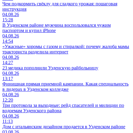
Чем подкормить свёклу для сладкого урожая: пошаговая
инструкция
04.08.26
15:28
В Узденском районе мужчина воспользовался чужим
паспортом и купил iPhone
04.08.26
14:54
«Ужасные» хоромы с газом и стиралкой: почему жалоба мамы
тракториста разделила интернет
04.08.26
14:27
23 медика пополнили Узденскую райбольницу
04.08.26
13:17
Финишная прямая приемной кампании. Какая специальность
в лидерах в Узденском колледже
04.08.26
12:20
Три протокола за выходные: рейд спасателей и милиции по
водоемам Узденского района
04.08.26
11:13
Дом с итальянским дизайном продается в Узденском районе
03.08.26