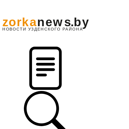
z
o
r
k
a
n
e
w
s
.
b
y
АЙОНА
НО
В
О
С
ТИ
У
ЗДЕНС
К
О
Г
О
Р