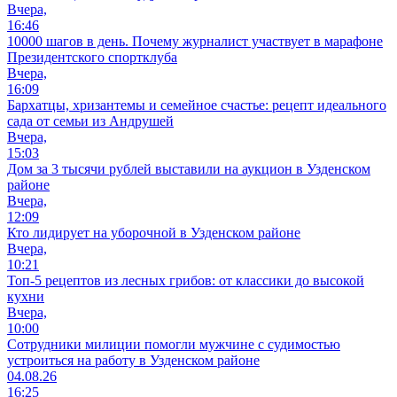
Вчера,
16:46
10000 шагов в день. Почему журналист участвует в марафоне
Президентского спортклуба
Вчера,
16:09
Бархатцы, хризантемы и семейное счастье: рецепт идеального
сада от семьи из Андрушей
Вчера,
15:03
Дом за 3 тысячи рублей выставили на аукцион в Узденском
районе
Вчера,
12:09
Кто лидирует на уборочной в Узденском районе
Вчера,
10:21
Топ-5 рецептов из лесных грибов: от классики до высокой
кухни
Вчера,
10:00
Сотрудники милиции помогли мужчине с судимостью
устроиться на работу в Узденском районе
04.08.26
16:25