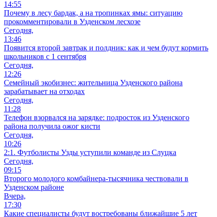
14:55
Почему в лесу бардак, а на тропинках ямы: ситуацию
прокомментировали в Узденском лесхозе
Сегодня,
13:46
Появится второй завтрак и полдник: как и чем будут кормить
школьников с 1 сентября
Сегодня,
12:26
Семейный экобизнес: жительница Узденского района
зарабатывает на отходах
Сегодня,
11:28
Телефон взорвался на зарядке: подросток из Узденского
района получила ожог кисти
Сегодня,
10:26
2:1. Футболисты Узды уступили команде из Слуцка
Сегодня,
09:15
Второго молодого комбайнера-тысячника чествовали в
Узденском районе
Вчера,
17:30
Какие специалисты будут востребованы ближайшие 5 лет