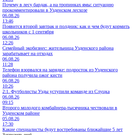
Почему в лесу бардак, а на тропинках ямы: ситуацию
прокомментировали в Узденском лесхозе
06.08.26
13:46
Появится второй завтрак и полдник: как и чем будут кормить
школьников с 1 сентября
06.08.26
12:26
Семейный экобизнес: жительница Узденского района
зарабатывает на отходах
06.08.26
11:28
Телефон взорвался на зарядке: подросток из Узденского
района получила ожог кисти
06.08.26
10:26
2:1. Футболисты Узды уступили команде из Слуцка
06.08.26
09:15
Второго молодого комбайнера-тысячника чествовали в
Узденском районе
05.08.26
17:30
Какие специалисты будут востребованы ближайшие 5 лет
Загрузить ещё