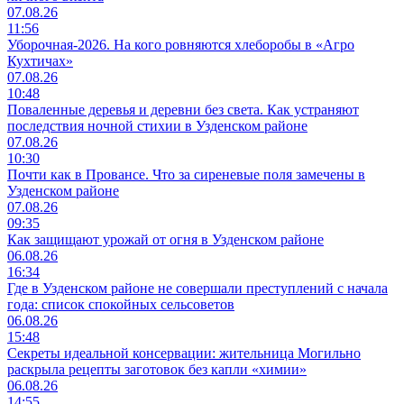
07.08.26
11:56
Уборочная-2026. На кого ровняются хлеборобы в «Агро
Кухтичах»
07.08.26
10:48
Поваленные деревья и деревни без света. Как устраняют
последствия ночной стихии в Узденском районе
07.08.26
10:30
Почти как в Провансе. Что за сиреневые поля замечены в
Узденском районе
07.08.26
09:35
Как защищают урожай от огня в Узденском районе
06.08.26
16:34
Где в Узденском районе не совершали преступлений с начала
года: список спокойных сельсоветов
06.08.26
15:48
Секреты идеальной консервации: жительница Могильно
раскрыла рецепты заготовок без капли «химии»
06.08.26
14:55