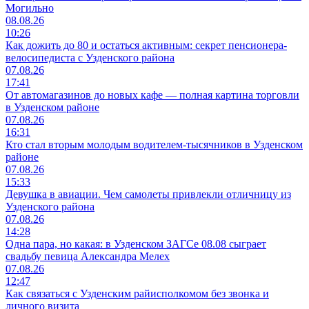
Могильно
08.08.26
10:26
Как дожить до 80 и остаться активным: секрет пенсионера-
велосипедиста с Узденского района
07.08.26
17:41
От автомагазинов до новых кафе — полная картина торговли
в Узденском районе
07.08.26
16:31
Кто стал вторым молодым водителем-тысячников в Узденском
районе
07.08.26
15:33
Девушка в авиации. Чем самолеты привлекли отличницу из
Узденского района
07.08.26
14:28
Одна пара, но какая: в Узденском ЗАГСе 08.08 сыграет
свадьбу певица Александра Мелех
07.08.26
12:47
Как связаться с Узденским райисполкомом без звонка и
личного визита