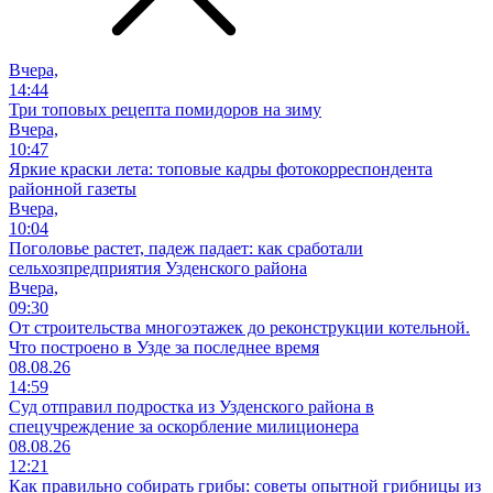
Вчера,
14:44
Три топовых рецепта помидоров на зиму
Вчера,
10:47
Яркие краски лета: топовые кадры фотокорреспондента
районной газеты
Вчера,
10:04
Поголовье растет, падеж падает: как сработали
сельхозпредприятия Узденского района
Вчера,
09:30
От строительства многоэтажек до реконструкции котельной.
Что построено в Узде за последнее время
08.08.26
14:59
Суд отправил подростка из Узденского района в
спецучреждение за оскорбление милиционера
08.08.26
12:21
Как правильно собирать грибы: советы опытной грибницы из