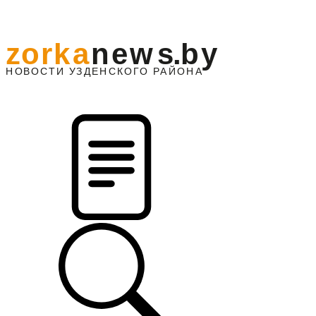
z
o
r
k
a
n
e
w
s
.
b
y
АЙОНА
НО
В
О
С
ТИ
У
ЗДЕНС
К
О
Г
О
Р