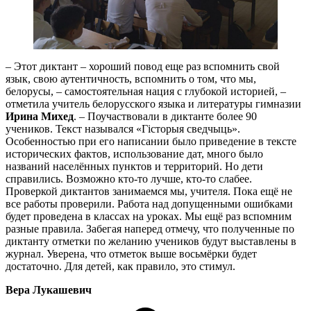
– Этот диктант – хороший повод еще раз вспомнить свой
язык, свою аутентичность, вспомнить о том, что мы,
белорусы, – самостоятельная нация с глубокой историей, –
отметила учитель белорусского языка и литературы гимназии
Ирина Михед
. – Поучаствовали в диктанте более 90
учеников. Текст назывался «Гісторыя сведчыць».
Особенностью при его написании было приведение в тексте
исторических фактов, использование дат, много было
названий населённых пунктов и территорий. Но дети
справились. Возможно кто-то лучше, кто-то слабее.
Проверкой диктантов занимаемся мы, учителя. Пока ещё не
все работы проверили. Работа над допущенными ошибками
будет проведена в классах на уроках. Мы ещё раз вспомним
разные правила. Забегая наперед отмечу, что полученные по
диктанту отметки по желанию учеников будут выставлены в
журнал. Уверена, что отметок выше восьмёрки будет
достаточно. Для детей, как правило, это стимул.
Вера Лукашевич