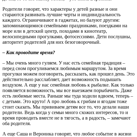
Родители говорят, что характеры у детей разные и они
стараются развивать лучшие черты и индивидуальность
каждого. Ограничивают в гаджетах, но балуют другим:
запоминающимися семейными праздниками, поездками на
море или в детский центр, походами в кинотеатр,
велосипедными прогулками, фотосессиями. Дети послушны,
авторитет родителей для них безоговорочный.
– Как проводите время?
– Мы очень много гуляем. У нас есть семейная традиция –
перед сном прогуливаемся любимым маршрутом. За время
прогулки можем поговорить, рассказать, как прошел день. Это
действительно расслабляет, дает возможность подышать
воздухом. А еще у нас семейная любовь к рыбалке. Как только
появляется возможность, мы все выезжаем порыбачить. Даже
есть любимые места. Раньше мы туда ходили вдвоем, теперь –
с детьми. Это круто! А про любовь к грибам и ягодам тоже
стоит сказать. Мы прививаем детям все то, что делали наши
родители. Ведь когда у семьи много схожих интересов, то и
время проводить вместе не в тягость, а в радость, – замечают
оба родителя.
А еще Саша и Вероника говорят, что любое событие в жизни