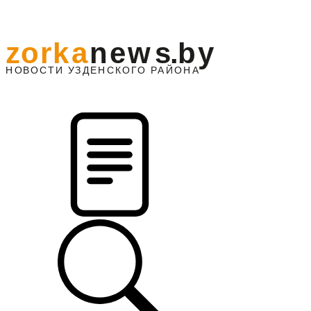
z
o
r
k
a
n
e
w
s
.
b
y
АЙОНА
НО
В
О
С
ТИ
У
ЗДЕНС
К
О
Г
О
Р