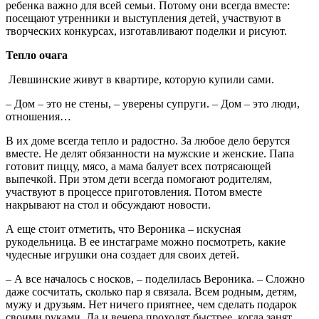
ребенка важно для всей семьи. Потому они всегда вместе:
посещают утренники и выступления детей, участвуют в
творческих конкурсах, изготавливают поделки и рисуют.
Тепло очага
Левшинские живут в квартире, которую купили сами.
– Дом – это не стены, – уверены супруги. – Дом – это люди,
отношения…
В их доме всегда тепло и радостно. За любое дело берутся
вместе. Не делят обязанности на мужские и женские. Папа
готовит пиццу, мясо, а мама балует всех потрясающей
выпечкой. При этом дети всегда помогают родителям,
участвуют в процессе приготовления. Потом вместе
накрывают на стол и обсуждают новости.
А еще стоит отметить, что Вероника – искусная
рукодельница. В ее инстаграме можно посмотреть, какие
чудесные игрушки она создает для своих детей.
– А все началось с носков, – поделилась Вероника. – Сложно
даже сосчитать, сколько пар я связала. Всем родным, детям,
мужу и друзьям. Нет ничего приятнее, чем сделать подарок
своими руками. Да и вечера проходят быстрее, когда занят