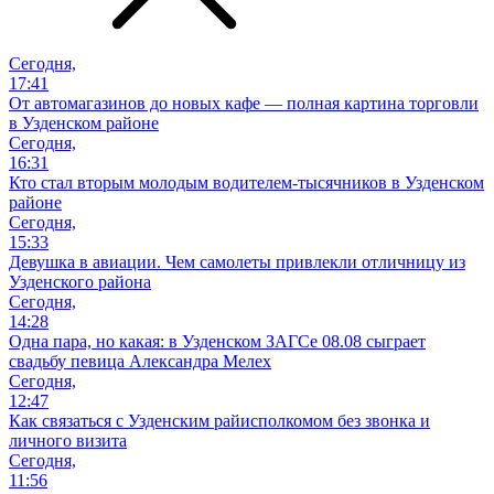
Сегодня,
17:41
От автомагазинов до новых кафе — полная картина торговли
в Узденском районе
Сегодня,
16:31
Кто стал вторым молодым водителем-тысячников в Узденском
районе
Сегодня,
15:33
Девушка в авиации. Чем самолеты привлекли отличницу из
Узденского района
Сегодня,
14:28
Одна пара, но какая: в Узденском ЗАГСе 08.08 сыграет
свадьбу певица Александра Мелех
Сегодня,
12:47
Как связаться с Узденским райисполкомом без звонка и
личного визита
Сегодня,
11:56