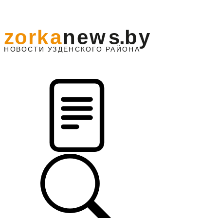
z
o
r
k
a
n
e
w
s
.
b
y
АЙОНА
НО
В
О
С
ТИ
У
ЗДЕНС
К
О
Г
О
Р