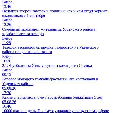
Вчера,
13:46
Появится второй завтрак и полдник: как и чем будут кормить
школьников с 1 сентября
Вчера,
12:26
Семейный экобизнес: жительница Узденского района
зарабатывает на отходах
Вчера,
11:28
Телефон взорвался на зарядке: подросток из Узденского
района получила ожог кисти
Вчера,
10:26
2:1. Футболисты Узды уступили команде из Слуцка
Вчера,
09:15
Второго молодого комбайнера-тысячника чествовали в
Узденском районе
05.08.26
17:30
Какие специалисты будут востребованы ближайшие 5 лет
05.08.26
16:46
10000 шагов в день. Почему журналист участвует в марафоне