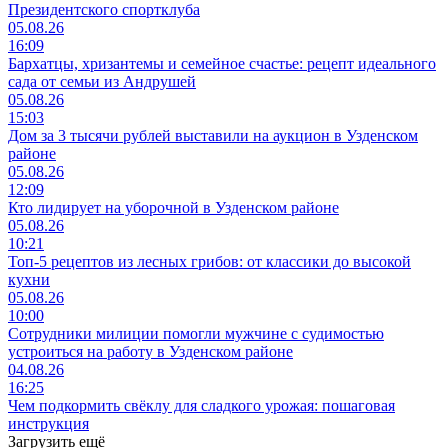
Президентского спортклуба
05.08.26
16:09
Бархатцы, хризантемы и семейное счастье: рецепт идеального
сада от семьи из Андрушей
05.08.26
15:03
Дом за 3 тысячи рублей выставили на аукцион в Узденском
районе
05.08.26
12:09
Кто лидирует на уборочной в Узденском районе
05.08.26
10:21
Топ-5 рецептов из лесных грибов: от классики до высокой
кухни
05.08.26
10:00
Сотрудники милиции помогли мужчине с судимостью
устроиться на работу в Узденском районе
04.08.26
16:25
Чем подкормить свёклу для сладкого урожая: пошаговая
инструкция
Загрузить ещё