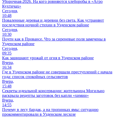
Уборочная-2026. На кого ровняются хлеборобы в «Агро
Кухтичах»
Сегодня,
10:48
Поваленные деревья и деревни без света. Как устраняют
последствия ночной стихии в Узденском районе
Сегодня,
10:30
Почти как в Провансе. Что за сиреневые поля замечены в
Узденском районе
Сегодня,
09:35
Как защищают урожай от огня в Узденском районе
Вчера,
16:34
Где в Узденском районе не совершали преступлений с начала
года: список спокойных сельсоветов
Вчера,
15:48
Секреты идеальной консервации: жительница Могильно
раскрыла рецепты заготовок без капли «химии»
Вчера,
14:55
Почему в лесу бардак, а на тропинках ямы: ситуацию
прокомментировали в Узденском лесхозе