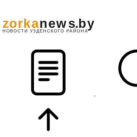
z
o
r
k
a
n
e
w
s
.
b
y
АЙОНА
НО
В
О
С
ТИ
У
ЗДЕНС
К
О
Г
О
Р