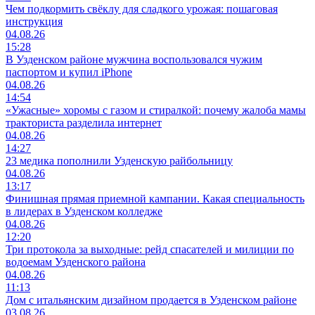
Чем подкормить свёклу для сладкого урожая: пошаговая
инструкция
04.08.26
15:28
В Узденском районе мужчина воспользовался чужим
паспортом и купил iPhone
04.08.26
14:54
«Ужасные» хоромы с газом и стиралкой: почему жалоба мамы
тракториста разделила интернет
04.08.26
14:27
23 медика пополнили Узденскую райбольницу
04.08.26
13:17
Финишная прямая приемной кампании. Какая специальность
в лидерах в Узденском колледже
04.08.26
12:20
Три протокола за выходные: рейд спасателей и милиции по
водоемам Узденского района
04.08.26
11:13
Дом с итальянским дизайном продается в Узденском районе
03.08.26