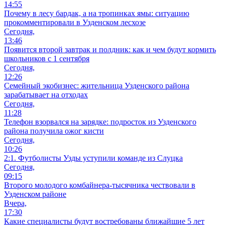
14:55
Почему в лесу бардак, а на тропинках ямы: ситуацию
прокомментировали в Узденском лесхозе
Сегодня,
13:46
Появится второй завтрак и полдник: как и чем будут кормить
школьников с 1 сентября
Сегодня,
12:26
Семейный экобизнес: жительница Узденского района
зарабатывает на отходах
Сегодня,
11:28
Телефон взорвался на зарядке: подросток из Узденского
района получила ожог кисти
Сегодня,
10:26
2:1. Футболисты Узды уступили команде из Слуцка
Сегодня,
09:15
Второго молодого комбайнера-тысячника чествовали в
Узденском районе
Вчера,
17:30
Какие специалисты будут востребованы ближайшие 5 лет