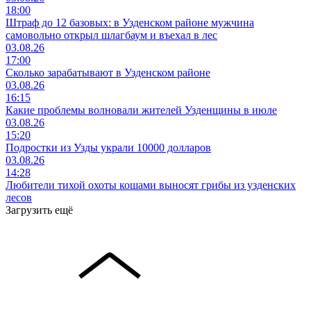
18:00
Штраф до 12 базовых: в Узденском районе мужчина
самовольно открыл шлагбаум и въехал в лес
03.08.26
17:00
Сколько зарабатывают в Узденском районе
03.08.26
16:15
Какие проблемы волновали жителей Узденщины в июле
03.08.26
15:20
Подростки из Узды украли 10000 долларов
03.08.26
14:28
Любители тихой охоты кошами выносят грибы из узденских
лесов
Загрузить ещё