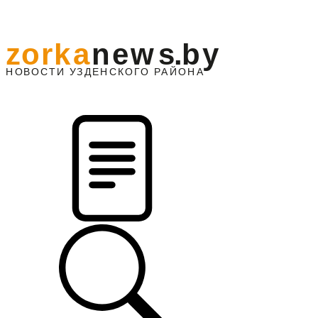
z
o
r
k
a
n
e
w
s
.
b
y
АЙОНА
НО
В
О
С
ТИ
У
ЗДЕНС
К
О
Г
О
Р