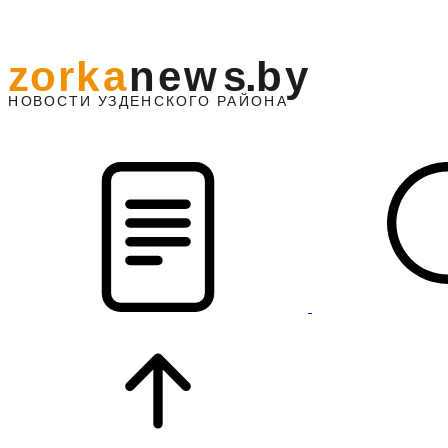
z
o
r
k
a
n
e
w
s
.
b
y
АЙОНА
НО
В
О
С
ТИ
У
ЗДЕНС
К
О
Г
О
Р