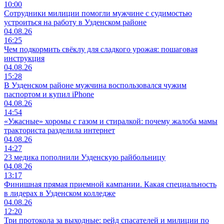
10:00
Сотрудники милиции помогли мужчине с судимостью
устроиться на работу в Узденском районе
04.08.26
16:25
Чем подкормить свёклу для сладкого урожая: пошаговая
инструкция
04.08.26
15:28
В Узденском районе мужчина воспользовался чужим
паспортом и купил iPhone
04.08.26
14:54
«Ужасные» хоромы с газом и стиралкой: почему жалоба мамы
тракториста разделила интернет
04.08.26
14:27
23 медика пополнили Узденскую райбольницу
04.08.26
13:17
Финишная прямая приемной кампании. Какая специальность
в лидерах в Узденском колледже
04.08.26
12:20
Три протокола за выходные: рейд спасателей и милиции по