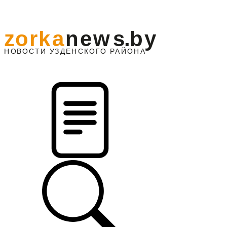
z
o
r
k
a
n
e
w
s
.
b
y
АЙОНА
НО
В
О
С
ТИ
У
ЗДЕНС
К
О
Г
О
Р