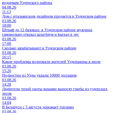
водоемам Узденского района
04.08.26
11:13
Дом с итальянским дизайном продается в Узденском районе
03.08.26
18:00
Штраф до 12 базовых: в Узденском районе мужчина
самовольно открыл шлагбаум и въехал в лес
03.08.26
17:00
Сколько зарабатывают в Узденском районе
03.08.26
16:15
Какие проблемы волновали жителей Узденщины в июле
03.08.26
15:20
Подростки из Узды украли 10000 долларов
03.08.26
14:28
Любители тихой охоты кошами выносят грибы из узденских
лесов
03.08.26
14:04
В Беларуси с 5 августа дорожает топливо
03.08.26