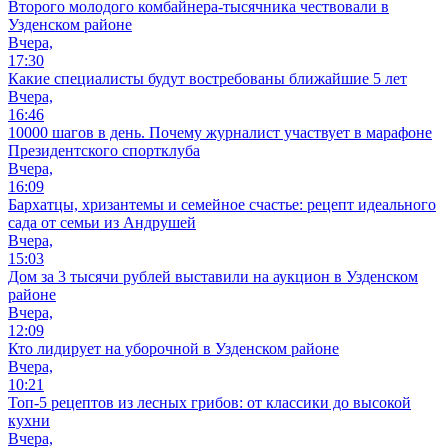
Второго молодого комбайнера-тысячника чествовали в
Узденском районе
Вчера,
17:30
Какие специалисты будут востребованы ближайшие 5 лет
Вчера,
16:46
10000 шагов в день. Почему журналист участвует в марафоне
Президентского спортклуба
Вчера,
16:09
Бархатцы, хризантемы и семейное счастье: рецепт идеального
сада от семьи из Андрушей
Вчера,
15:03
Дом за 3 тысячи рублей выставили на аукцион в Узденском
районе
Вчера,
12:09
Кто лидирует на уборочной в Узденском районе
Вчера,
10:21
Топ-5 рецептов из лесных грибов: от классики до высокой
кухни
Вчера,