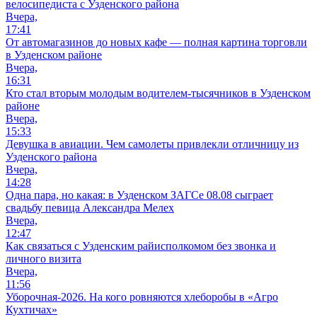
велосипедиста с Узденского района
Вчера,
17:41
От автомагазинов до новых кафе — полная картина торговли
в Узденском районе
Вчера,
16:31
Кто стал вторым молодым водителем-тысячников в Узденском
районе
Вчера,
15:33
Девушка в авиации. Чем самолеты привлекли отличницу из
Узденского района
Вчера,
14:28
Одна пара, но какая: в Узденском ЗАГСе 08.08 сыграет
свадьбу певица Александра Мелех
Вчера,
12:47
Как связаться с Узденским райисполкомом без звонка и
личного визита
Вчера,
11:56
Уборочная-2026. На кого ровняются хлеборобы в «Агро
Кухтичах»