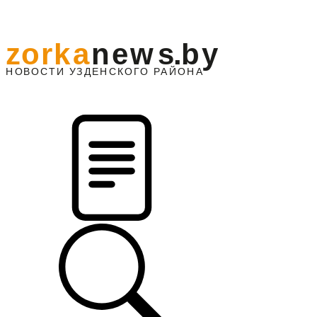
z
o
r
k
a
n
e
w
s
.
b
y
АЙОНА
НО
В
О
С
ТИ
У
ЗДЕНС
К
О
Г
О
Р