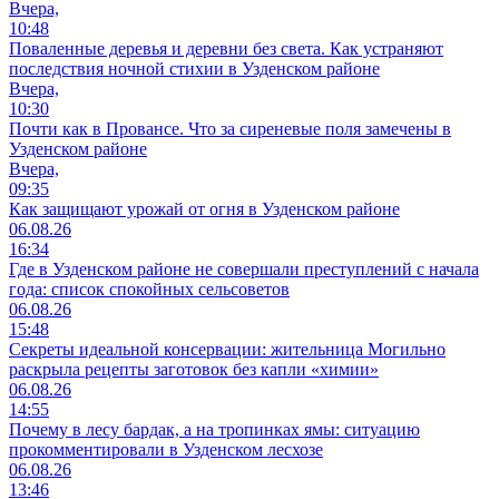
Вчера,
10:48
Поваленные деревья и деревни без света. Как устраняют
последствия ночной стихии в Узденском районе
Вчера,
10:30
Почти как в Провансе. Что за сиреневые поля замечены в
Узденском районе
Вчера,
09:35
Как защищают урожай от огня в Узденском районе
06.08.26
16:34
Где в Узденском районе не совершали преступлений с начала
года: список спокойных сельсоветов
06.08.26
15:48
Секреты идеальной консервации: жительница Могильно
раскрыла рецепты заготовок без капли «химии»
06.08.26
14:55
Почему в лесу бардак, а на тропинках ямы: ситуацию
прокомментировали в Узденском лесхозе
06.08.26
13:46