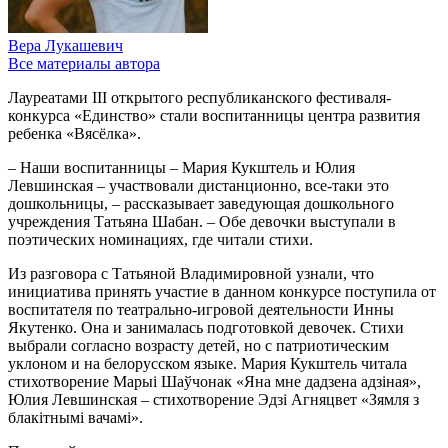
Вера Лукашевич
Все материалы автора
Лауреатами III открытого республиканского фестиваля-
конкурса «Единство» стали воспитанницы центра развития
ребенка «Вясёлка».
– Наши воспитанницы – Мария Кукштель и Юлия
Левшинская – участвовали дистанционно, все-таки это
дошкольницы, – рассказывает заведующая дошкольного
учреждения Татьяна Шабан. – Обе девочки выступали в
поэтических номинациях, где читали стихи.
Из разговора с Татьяной Владимировной узнали, что
инициатива принять участие в данном конкурсе поступила от
воспитателя по театрально-игровой деятельности Инны
Якутенко. Она и занималась подготовкой девочек. Стихи
выбрали согласно возрасту детей, но с патриотическим
уклоном и на белорусском языке. Мария Кукштель читала
стихотворение Марыі Шаўчонак «Яна мне дадзена адзiная»,
Юлия Левшинская – стихотворение Эдзi Агняцвет «Зямля з
блакiтнымi вачамi».