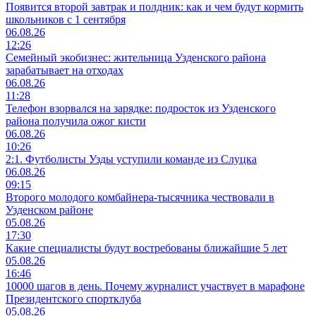
Появится второй завтрак и полдник: как и чем будут кормить
школьников с 1 сентября
06.08.26
12:26
Семейный экобизнес: жительница Узденского района
зарабатывает на отходах
06.08.26
11:28
Телефон взорвался на зарядке: подросток из Узденского
района получила ожог кисти
06.08.26
10:26
2:1. Футболисты Узды уступили команде из Слуцка
06.08.26
09:15
Второго молодого комбайнера-тысячника чествовали в
Узденском районе
05.08.26
17:30
Какие специалисты будут востребованы ближайшие 5 лет
05.08.26
16:46
10000 шагов в день. Почему журналист участвует в марафоне
Президентского спортклуба
05.08.26