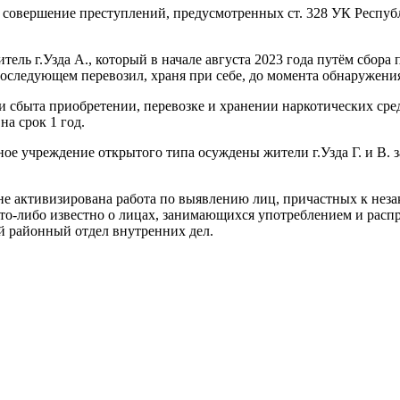
а совершение преступлений, предусмотренных ст. 328 УК Респуб
житель г.Узда А., который в начале августа 2023 года путём сбо
следующем перевозил, храня при себе, до момента обнаружения 
 сбыта приобретении, перевозке и хранении наркотических сред
а срок 1 год.
ное учреждение открытого типа осуждены жители г.Узда Г. и В.
оне активизирована работа по выявлению лиц, причастных к нез
то-либо известно о лицах, занимающихся употреблением и распр
ий районный отдел внутренних дел.
она