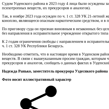
Судом Узденского района в 2023 году 4 лица были осуждены з
психотропных веществ, их прекурсоров и аналогов).
Так, в ноябре 2023 года осужден по ч. 1 ст. 328 УК 21-летний 
коноплю, являющееся опасным наркотическим средством, и в по
По приговору суда он признан виновным в незаконных без цели
без направления в исправительное учреждение открытого типа н
К 2 годам ограничения свободы с направлением в исправитель
ч. 1 ст. 328 УК Республики Беларусь.
Необходимо отметить, что в настоящее время в Узденском рай
веществ. В связи с вышеуказанным просим граждан, которым ч
прекурсоров и аналогов, сообщать о данных фактах в Узденск
Надежда Ранько, заместитель прокурора Уздеснкого рай
Фото носит иллюстративный характер