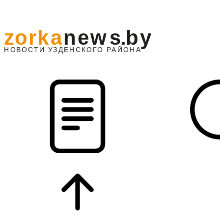
z
o
r
k
a
n
e
w
s
.
b
y
АЙОНА
НО
В
О
С
ТИ
У
ЗДЕНС
К
О
Г
О
Р