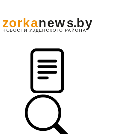
z
o
r
k
a
n
e
w
s
.
b
y
АЙОНА
НО
В
О
С
ТИ
У
ЗДЕНС
К
О
Г
О
Р