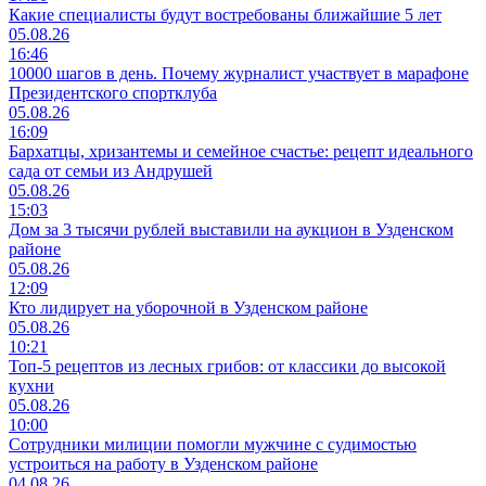
Какие специалисты будут востребованы ближайшие 5 лет
05.08.26
16:46
10000 шагов в день. Почему журналист участвует в марафоне
Президентского спортклуба
05.08.26
16:09
Бархатцы, хризантемы и семейное счастье: рецепт идеального
сада от семьи из Андрушей
05.08.26
15:03
Дом за 3 тысячи рублей выставили на аукцион в Узденском
районе
05.08.26
12:09
Кто лидирует на уборочной в Узденском районе
05.08.26
10:21
Топ-5 рецептов из лесных грибов: от классики до высокой
кухни
05.08.26
10:00
Сотрудники милиции помогли мужчине с судимостью
устроиться на работу в Узденском районе
04.08.26