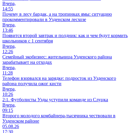
Вчера,
14:55
Почему в лесу бардак, а на тропинках ямы: ситуацию
прокомментировали в Узденском лесхозе
Вчера,
13:46
Появится второй завтрак и полдник: как и чем будут кормить
школьников с 1 сентября
Вчера,
12:26
Семейный экобизнес: жительница Узденского района
зарабатывает на отходах
Вчера,
11:28
Телефон взорвался на зарядке: подросток из Узденского
района получила ожог кисти
Вчера,
10:26
2:1. Футболисты Узды уступили команде из Слуцка
Вчера,
09:15
Второго молодого комбайнера-тысячника чествовали в
Узденском районе
05.08.26
17:30