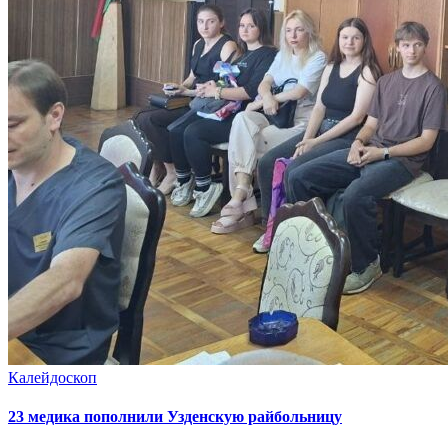
Калейдоскоп
23 медика пополнили Узденскую райбольницу