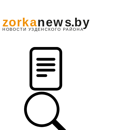
z
o
r
k
a
n
e
w
s
.
b
y
АЙОНА
НО
В
О
С
ТИ
У
ЗДЕНС
К
О
Г
О
Р