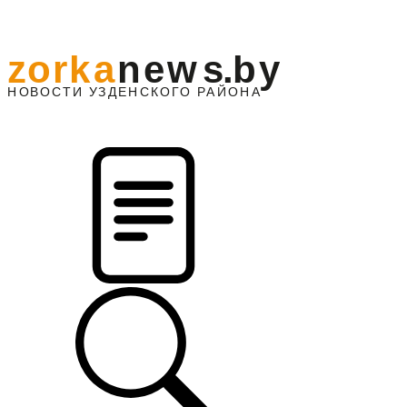
z
o
r
k
a
n
e
w
s
.
b
y
АЙОНА
НО
В
О
С
ТИ
У
ЗДЕНС
К
О
Г
О
Р