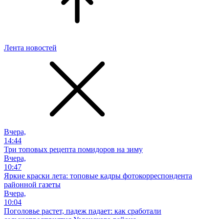
Лента новостей
Вчера,
14:44
Три топовых рецепта помидоров на зиму
Вчера,
10:47
Яркие краски лета: топовые кадры фотокорреспондента
районной газеты
Вчера,
10:04
Поголовье растет, падеж падает: как сработали