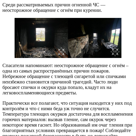
Среди рассматриваемых причин огненной ЧС —
неосторожное обращение с огнём при курении.
Спасатели напоминают: неосторожное обращение с огнём –
одна из самых распространённых причин пожаров.
Небрежное обращение с тлеющей сигаретой или спичками
неизбежно становится причиной трагедий. Часто люди
бросают спички и окурки куда попало, кладут их на
легковоспламеняющиеся предметы.
Практически все полагают, что ситуация находится у них под
контролём и что с ними беда уж точно не случится.
Температура тлеющих окурков достаточна для воспламенения
горючих материалов: вызвав тление, сам окурок через
некоторое время гаснет. Но образованный им очаг тления при
благоприятных условиях превращается в пожар! Соблюдайте
правила пожарной безопасности в быту, не допускайте