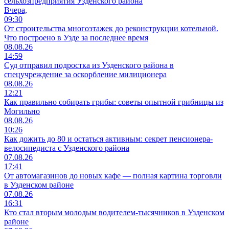
сельхозпредприятия Узденского района
Вчера,
09:30
От строительства многоэтажек до реконструкции котельной.
Что построено в Узде за последнее время
08.08.26
14:59
Суд отправил подростка из Узденского района в
спецучреждение за оскорбление милиционера
08.08.26
12:21
Как правильно собирать грибы: советы опытной грибницы из
Могильно
08.08.26
10:26
Как дожить до 80 и остаться активным: секрет пенсионера-
велосипедиста с Узденского района
07.08.26
17:41
От автомагазинов до новых кафе — полная картина торговли
в Узденском районе
07.08.26
16:31
Кто стал вторым молодым водителем-тысячников в Узденском
районе