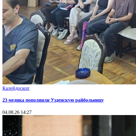
Калейдоскоп
23 медика пополнили Узденскую райбольницу
04.08.26 14:27