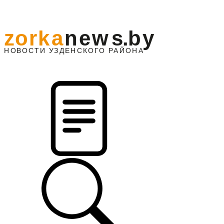
z
o
r
k
a
n
e
w
s
.
b
y
АЙОНА
НО
В
О
С
ТИ
У
ЗДЕНС
К
О
Г
О
Р