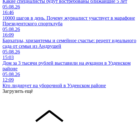
Какие специалисты будут востребованы ближайшие 5 лет
05.08.26
16:46
10000 шагов в день. Почему журналист участвует в марафоне
Президентского спортклуба
05.08.26
16:09
Бархатцы, хризантемы и семейное счастье: рецепт идеального
сада от семьи из Андрушей
05.08.26
15:03
Дом за 3 тысячи рублей выставили на аукцион в Узденском
районе
05.08.26
12:09
Кто лидирует на уборочной в Узденском районе
Загрузить ещё