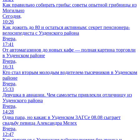
Как правильно собирать грибы: советы опытной грибницы из
Могильно
Сегодня,
10:26
Как дожить до 80 и остаться активным: секрет пенсионера-
велосипедиста с Узденского района
Вчера,
17:41
От автомагазинов до новых кафе — полная картина торговли
в Узденском районе
Вчера,
16:31
Кто стал вторым молодым водителем-тысячников в Узденском
районе
Вчера,
15:33
Девушка в авиации. Чем самолеты привлекли отличницу из
Узденского района
Вчера,
14:28
Одна пара, но какая: в Узденском ЗАГСе 08.08 сыграет
свадьбу певица Александра Мелех
Вчера,
12:47
Как связаться с Узденским райисполкомом без звонка и