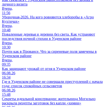
личного визита
Вчера,
11:56
Уборочная-2026. На кого ровняются хлеборобы в «Агро
Кухтичах»
Вчера,
10:48
Поваленные деревья и деревни без света. Как устраняют
последствия ночной стихии в Узденском районе
Вчера,
10:30
Почти как в Провансе. Что за сиреневые поля замечены в
Узденском районе
Вчера,
09:35
Как защищают урожай от огня в Узденском районе
06.08.26
16:34
Где в Узденском районе не совершали преступлений с начала
года: список спокойных сельсоветов
06.08.26
15:48
Секреты идеальной консервации: жительница Могильно
раскрыла рецепты заготовок без капли «химии»