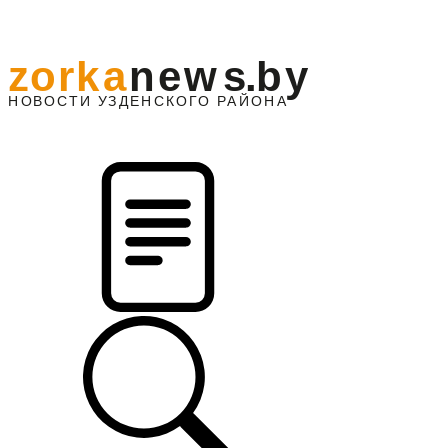
z
o
r
k
a
n
e
w
s
.
b
y
АЙОНА
НО
В
О
С
ТИ
У
ЗДЕНС
К
О
Г
О
Р