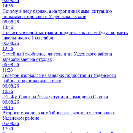
06.08.26
14:55
Почему в лесу бардак, а на тропинках ямы: ситуацию
прокомментировали в Узденском лесхозе
06.08.26
13:46
Появится второй завтрак и полдник: как и чем будут кормить
школьников с 1 сентября
06.08.26
12:26
Семейный экобизнес: жительница Узденского района
зарабатывает на отходах
06.08.26
11:28
Телефон взорвался на зарядке: подросток из Узденского
района получила ожог кисти
06.08.26
10:26
2:1. Футболисты Узды уступили команде из Слуцка
06.08.26
09:15
Второго молодого комбайнера-тысячника чествовали в
Узденском районе
05.08.26
17:30