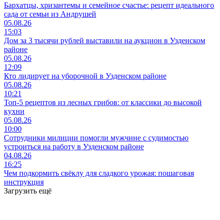
Бархатцы, хризантемы и семейное счастье: рецепт идеального
сада от семьи из Андрушей
05.08.26
15:03
Дом за 3 тысячи рублей выставили на аукцион в Узденском
районе
05.08.26
12:09
Кто лидирует на уборочной в Узденском районе
05.08.26
10:21
Топ-5 рецептов из лесных грибов: от классики до высокой
кухни
05.08.26
10:00
Сотрудники милиции помогли мужчине с судимостью
устроиться на работу в Узденском районе
04.08.26
16:25
Чем подкормить свёклу для сладкого урожая: пошаговая
инструкция
Загрузить ещё