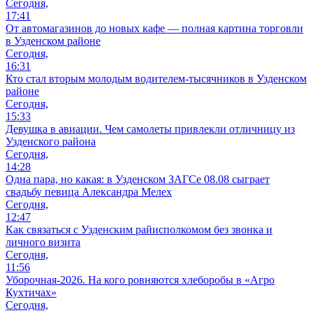
Сегодня,
17:41
От автомагазинов до новых кафе — полная картина торговли
в Узденском районе
Сегодня,
16:31
Кто стал вторым молодым водителем-тысячников в Узденском
районе
Сегодня,
15:33
Девушка в авиации. Чем самолеты привлекли отличницу из
Узденского района
Сегодня,
14:28
Одна пара, но какая: в Узденском ЗАГСе 08.08 сыграет
свадьбу певица Александра Мелех
Сегодня,
12:47
Как связаться с Узденским райисполкомом без звонка и
личного визита
Сегодня,
11:56
Уборочная-2026. На кого ровняются хлеборобы в «Агро
Кухтичах»
Сегодня,