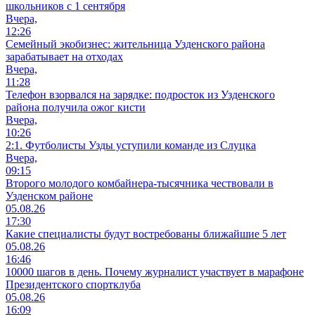
школьников с 1 сентября
Вчера,
12:26
Семейный экобизнес: жительница Узденского района
зарабатывает на отходах
Вчера,
11:28
Телефон взорвался на зарядке: подросток из Узденского
района получила ожог кисти
Вчера,
10:26
2:1. Футболисты Узды уступили команде из Слуцка
Вчера,
09:15
Второго молодого комбайнера-тысячника чествовали в
Узденском районе
05.08.26
17:30
Какие специалисты будут востребованы ближайшие 5 лет
05.08.26
16:46
10000 шагов в день. Почему журналист участвует в марафоне
Президентского спортклуба
05.08.26
16:09