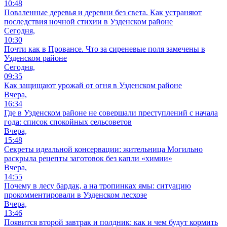
10:48
Поваленные деревья и деревни без света. Как устраняют
последствия ночной стихии в Узденском районе
Сегодня,
10:30
Почти как в Провансе. Что за сиреневые поля замечены в
Узденском районе
Сегодня,
09:35
Как защищают урожай от огня в Узденском районе
Вчера,
16:34
Где в Узденском районе не совершали преступлений с начала
года: список спокойных сельсоветов
Вчера,
15:48
Секреты идеальной консервации: жительница Могильно
раскрыла рецепты заготовок без капли «химии»
Вчера,
14:55
Почему в лесу бардак, а на тропинках ямы: ситуацию
прокомментировали в Узденском лесхозе
Вчера,
13:46
Появится второй завтрак и полдник: как и чем будут кормить