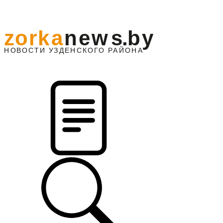
z
o
r
k
a
n
e
w
s
.
b
y
АЙОНА
НО
В
О
С
ТИ
У
ЗДЕНС
К
О
Г
О
Р