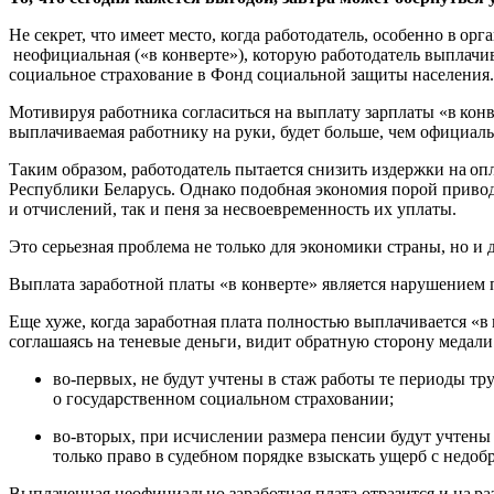
Не секрет, что имеет место, когда работодатель, особенно в о
неофициальная («в конверте»), которую работодатель выплачив
социальное страхование в Фонд социальной защиты населени
Мотивируя работника согласиться на выплату зарплаты «в конве
выплачиваемая работнику на руки, будет больше, чем официаль
Таким образом, работодатель пытается снизить издержки на оп
Республики Беларусь. Однако подобная экономия порой привод
и отчислений, так и пеня за несвоевременность их уплаты.
Это серьезная проблема не только для экономики страны, но 
Выплата заработной платы «в конверте» является нарушением 
Еще хуже, когда заработная плата полностью выплачивается «в
соглашаясь на теневые деньги, видит обратную сторону медал
во-первых, не будут учтены в стаж работы те периоды тр
о государственном социальном страховании;
во-вторых, при исчислении размера пенсии будут учтены 
только право в судебном порядке взыскать ущерб с недоб
Выплаченная неофициально заработная плата отразится и на р