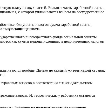
ботную плату из двух частей. Большая часть заработной платы –
ициальная, с которой уплачиваются взносы на государственное
аботнике: без уплаты налогов сумма заработной платы,
циальную защищенность
.
государственного внебюджетного фонда социальной защиты
киваются как суммы недоначисленных и недоплаченных налогов
.
 уплачиваются вообще. Далеко не каждый житель нашей страны,
сти:
 страховых взносов в соответствии с законодательством
раховые взносы. И, теоретически, у работника останется
доровьем. Работник
не получит оплату больничного