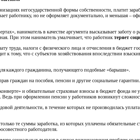
рганизациях негосударственной формы собственности, платит зара
ает работнику, но не оформляет документально, и меньшая – оф
я.
ртах», наниматель в качестве аргумента высказывает заботу о р
ная. При этом наниматель умалчивает, что работник
теряет со
лату труда, налоги с физического лица и отчисления в бюджет 
ит к тому, что с субъектов хозяйствования впоследствии взыс
и для каждого гражданина, получающего подобные «барыши».
прав граждан на пособия, пенсии и другие социальные гарантии
 конверте» и обязательные страховые взносы в бюджет фонда не
и. Ведь при оформлении пенсии у работников возникнут сложно
удовой деятельности, в течение которых не производилась уплата
только те суммы заработка, из которых уплачены обязательные ст
росовестного работодателя.
азмере социальных выплат в случае возникновения проблем со з