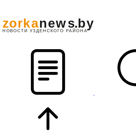
z
o
r
k
a
n
e
w
s
.
b
y
АЙОНА
НО
В
О
С
ТИ
У
ЗДЕНС
К
О
Г
О
Р