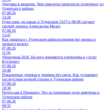
Девушка в авиации. Чем самолеты привлекли отличницу из
Узденского района
07.08.26
14:28
Одна пара, но какая: в Узденском ЗАГСе 08.08 сыграет
свадьбу певица Александра Мелех
07.08.26
12:47
Как связаться с Узденским райисполкомом без звонка и
личного визита
07.08.26
11:56
Уборочная-2026. На кого ровняются хлеборобы в «Агро
Кухтичах»
07.08.26
10:48
Поваленные деревья и деревни без света. Как устраняют
последствия ночной стихии в Узденском районе
07.08.26
10:30
Почти как в Провансе. Что за сиреневые поля замечены в
Узденском районе
07.08.26
09:35