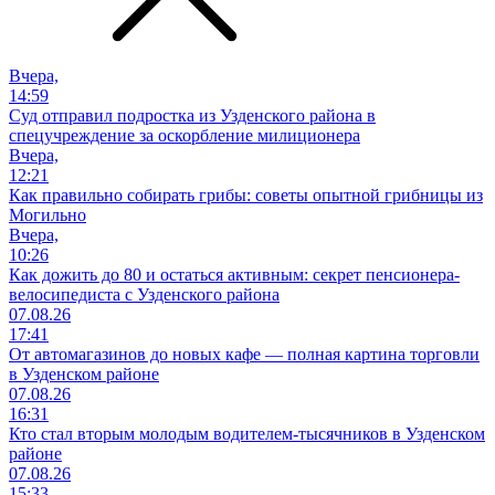
Вчера,
14:59
Суд отправил подростка из Узденского района в
спецучреждение за оскорбление милиционера
Вчера,
12:21
Как правильно собирать грибы: советы опытной грибницы из
Могильно
Вчера,
10:26
Как дожить до 80 и остаться активным: секрет пенсионера-
велосипедиста с Узденского района
07.08.26
17:41
От автомагазинов до новых кафе — полная картина торговли
в Узденском районе
07.08.26
16:31
Кто стал вторым молодым водителем-тысячников в Узденском
районе
07.08.26
15:33