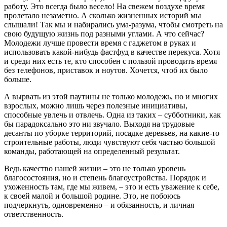
работу. Это всегда было весело! На свежем воздухе время
пролетало незаметно. А сколько жизненных историй мы
слышали! Так мы и набирались ума-разума, чтобы смотреть на
свою будущую жизнь под разными углами. А что сейчас?
Молодежи лучше провести время с гаджетом в руках и
использовать какой-нибудь фастфуд в качестве перекуса. Хотя
и среди них есть те, кто способен с пользой проводить время
без телефонов, приставок и ноутов. Хочется, чтоб их было
больше.
А вырвать из этой паутины не только молодежь, но и многих
взрослых, можно лишь через полезные инициативы,
способные увлечь и отвлечь. Одна из таких – субботники, как
бы парадоксально это ни звучало. Выходя на трудовые
десанты по уборке территорий, посадке деревьев, на какие-то
строительные работы, люди чувствуют себя частью большой
команды, работающей на определенный результат.
Ведь качество нашей жизни – это не только уровень
благосостояния, но и степень благоустройства. Порядок и
ухоженность там, где мы живем, – это и есть уважение к себе,
к своей малой и большой родине. Это, не побоюсь
подчеркнуть, одновременно – и обязанность, и личная
ответственность.