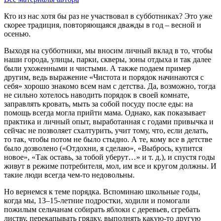
Кто из нас хотя бы раз не участвовал в субботниках? Это уже
скорее традиция, повторяющаяся дважды в год – весной и
осенью.
Выходя на субботники, мы вносим личный вклад в то, чтобы
наши города, улицы, парки, скверы, зоны отдыха и так далее
были ухоженными и чистыми. А также подаем пример
другим, ведь выражение «Чистота и порядок начинаются с
себя» хорошо знакомо всем нам с детства. Да, возможно, тогда
не сильно хотелось наводить порядок в своей комнате,
заправлять кровать, мыть за собой посуду после еды: на
помощь всегда могла прийти мама. Однако, как показывает
практика и личный опыт, выработанная с годами привычка и
сейчас не позволяет схалтурить, учит тому, что, если делать,
то так, чтобы потом не было стыдно. А те, кому все в детстве
было дозволено («Отдохни, я сделаю», «Выбрось, купится
новое», «Так оставь, за тобой уберут…» и т. д.), и спустя годы
живут в режиме потребителя, мол, им все и кругом должны. И
такие люди всегда чем-то недовольны.
Но вернемся к теме порядка. Вспоминаю школьные годы,
когда мы, 13–15-летние подростки, ходили и помогали
пожилым сельчанам собирать яблоки с деревьев, сгребать
листву, перекапывать грядку, выполнять какую-то другую