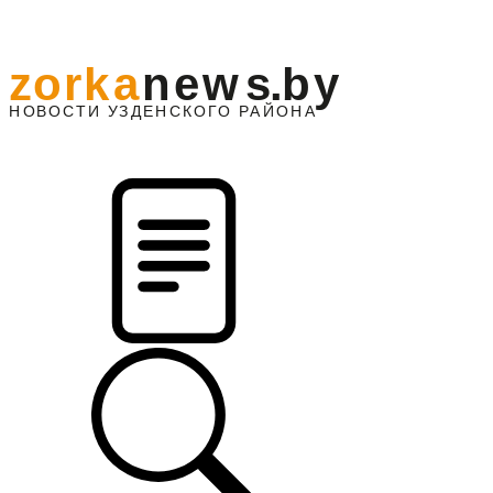
z
o
r
k
a
n
e
w
s
.
b
y
АЙОНА
НО
В
О
С
ТИ
У
ЗДЕНС
К
О
Г
О
Р