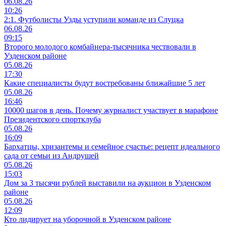
06.08.26
10:26
2:1. Футболисты Узды уступили команде из Слуцка
06.08.26
09:15
Второго молодого комбайнера-тысячника чествовали в
Узденском районе
05.08.26
17:30
Какие специалисты будут востребованы ближайшие 5 лет
05.08.26
16:46
10000 шагов в день. Почему журналист участвует в марафоне
Президентского спортклуба
05.08.26
16:09
Бархатцы, хризантемы и семейное счастье: рецепт идеального
сада от семьи из Андрушей
05.08.26
15:03
Дом за 3 тысячи рублей выставили на аукцион в Узденском
районе
05.08.26
12:09
Кто лидирует на уборочной в Узденском районе