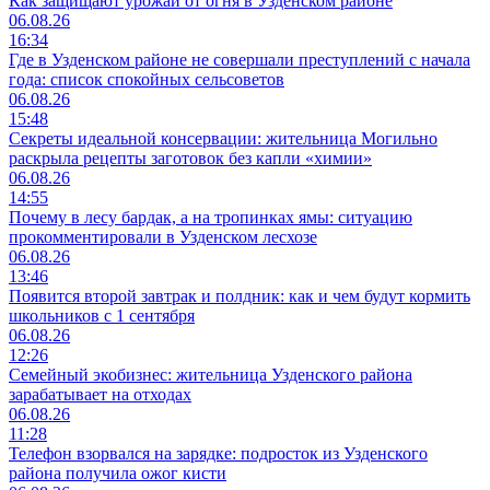
Как защищают урожай от огня в Узденском районе
06.08.26
16:34
Где в Узденском районе не совершали преступлений с начала
года: список спокойных сельсоветов
06.08.26
15:48
Секреты идеальной консервации: жительница Могильно
раскрыла рецепты заготовок без капли «химии»
06.08.26
14:55
Почему в лесу бардак, а на тропинках ямы: ситуацию
прокомментировали в Узденском лесхозе
06.08.26
13:46
Появится второй завтрак и полдник: как и чем будут кормить
школьников с 1 сентября
06.08.26
12:26
Семейный экобизнес: жительница Узденского района
зарабатывает на отходах
06.08.26
11:28
Телефон взорвался на зарядке: подросток из Узденского
района получила ожог кисти