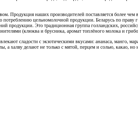
вом. Продукция наших производителей поставляется более чем в
 по потреблению цельномолочной продукции. Беларусь по праву г
ний продукции. Это традиционная группа голландских, российс
лнителями (клюква и брусника, аромат топлёного молока и гриб
влекают сладости с экзотическими вкусами: ананаса, манго, ма
, а халву делают не только с мятой, перцем и солью, какао, но 