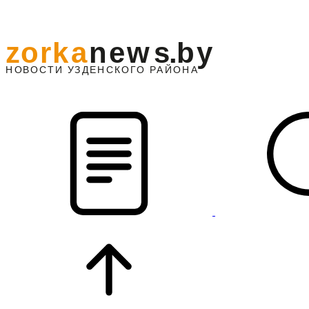
z
o
r
k
a
n
e
w
s
.
b
y
АЙОНА
НО
В
О
С
ТИ
У
ЗДЕНС
К
О
Г
О
Р