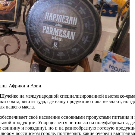
раны Африки и Азии.
й Шулейко на международной специализированной выставке-яр
ки сбыта, выйти туда, где нашу продукцию пока не знают, но где
для нашего масла.
 обеспечивает своё население основными продуктами питания и м
такой продукции. Упор делается не только на полуфабрикаты, д
 свинину и говядину), но и на разнообразную готовую продукци
в любом российском городе, подтвердят, какие очереди выстраи