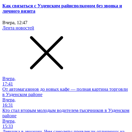
Как связаться с Узденским райисполкомом без звонка и
личного визита
Вчера, 12:47
Лента новостей
Вчера,
17:41
От автомагазинов до новых кафе — полная картина торговли
в Узденском районе
Вчера,
16:31
Кто стал вторым молодым водителем-тысячников в Узденском
районе
Вчера,
15:33
Девушка в авиации. Чем самолеты привлекли отличницу из