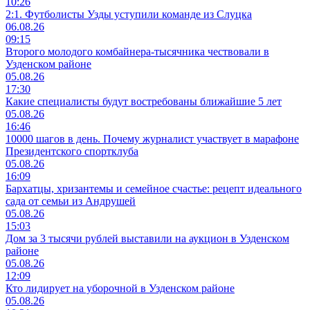
10:26
2:1. Футболисты Узды уступили команде из Слуцка
06.08.26
09:15
Второго молодого комбайнера-тысячника чествовали в
Узденском районе
05.08.26
17:30
Какие специалисты будут востребованы ближайшие 5 лет
05.08.26
16:46
10000 шагов в день. Почему журналист участвует в марафоне
Президентского спортклуба
05.08.26
16:09
Бархатцы, хризантемы и семейное счастье: рецепт идеального
сада от семьи из Андрушей
05.08.26
15:03
Дом за 3 тысячи рублей выставили на аукцион в Узденском
районе
05.08.26
12:09
Кто лидирует на уборочной в Узденском районе
05.08.26