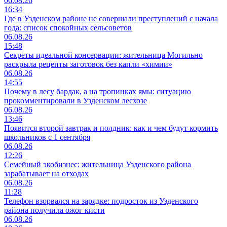
06.08.26
16:34
Где в Узденском районе не совершали преступлений с начала
года: список спокойных сельсоветов
06.08.26
15:48
Секреты идеальной консервации: жительница Могильно
раскрыла рецепты заготовок без капли «химии»
06.08.26
14:55
Почему в лесу бардак, а на тропинках ямы: ситуацию
прокомментировали в Узденском лесхозе
06.08.26
13:46
Появится второй завтрак и полдник: как и чем будут кормить
школьников с 1 сентября
06.08.26
12:26
Семейный экобизнес: жительница Узденского района
зарабатывает на отходах
06.08.26
11:28
Телефон взорвался на зарядке: подросток из Узденского
района получила ожог кисти
06.08.26