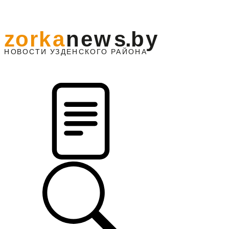
z
o
r
k
a
n
e
w
s
.
b
y
АЙОНА
НО
В
О
С
ТИ
У
ЗДЕНС
К
О
Г
О
Р