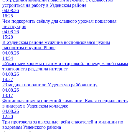
устроиться на работу в Узденском районе
04.08.26
16:25
Чем подкормить свёклу для сладкого урожая: пошаговая
инструкция
04.08.26
15:28
В Узденском районе мужчина воспользовался чужим
паспортом и купил iPhone
04.08.26
14:54
«Ужасные» хоромы с газом и стиралкой: почему жалоба мамы
тракториста разделила интернет
04.08.26
14:27
23 медика пополнили Узденскую райбольницу
04.08.26
13:17
Финишная прямая приемной кампании. Какая специальность
в лидерах в Узденском колледже
04.08.26
12:20
Три протокола за выходные: рейд спасателей и милиции по
водоемам Узденского района