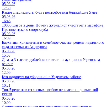
05.08.26
17:30
Какие специалисты будут востребованы ближайшие 5 лет
05.08.26
16:46
10000 шагов в день. Почему журналист участвует в марафоне
Президентского спортклуба
05.08.26
16:09
Бархатцы, хризантемы и семейное счастье: рецепт идеального
сада от семьи из Андрушей
05.08.26
15:03
Дом за 3 тысячи рублей выставили на аукцион в Узденском
районе
05.08.26
12:09
Кто лидирует на уборочной в Узденском районе
05.08.26
10:21
Топ-5 рецептов из лесных грибов: от классики до высокой
кухни
05.08.26
10:00
Сотрудники милиции помогли мужчине с судимостью