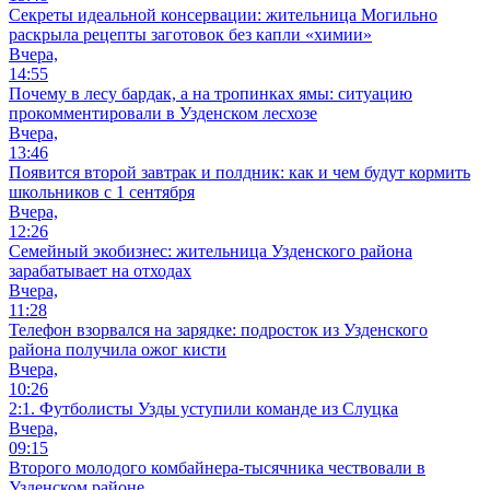
Секреты идеальной консервации: жительница Могильно
раскрыла рецепты заготовок без капли «химии»
Вчера,
14:55
Почему в лесу бардак, а на тропинках ямы: ситуацию
прокомментировали в Узденском лесхозе
Вчера,
13:46
Появится второй завтрак и полдник: как и чем будут кормить
школьников с 1 сентября
Вчера,
12:26
Семейный экобизнес: жительница Узденского района
зарабатывает на отходах
Вчера,
11:28
Телефон взорвался на зарядке: подросток из Узденского
района получила ожог кисти
Вчера,
10:26
2:1. Футболисты Узды уступили команде из Слуцка
Вчера,
09:15
Второго молодого комбайнера-тысячника чествовали в
Узденском районе