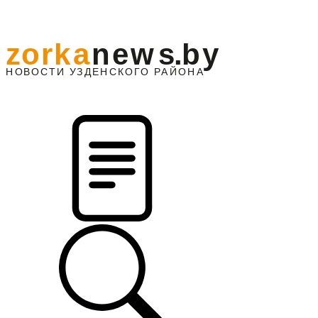
z
o
r
k
a
n
e
w
s
.
b
y
АЙОНА
НО
В
О
С
ТИ
У
ЗДЕНС
К
О
Г
О
Р