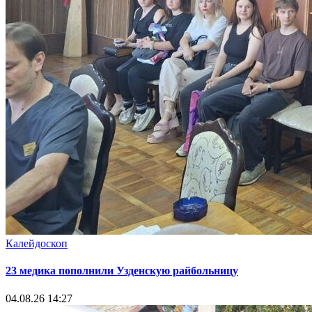
Калейдоскоп
23 медика пополнили Узденскую райбольницу
04.08.26 14:27