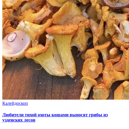
Калейдоскоп
Любители тихой охоты кошами выносят грибы из
узденских лесов