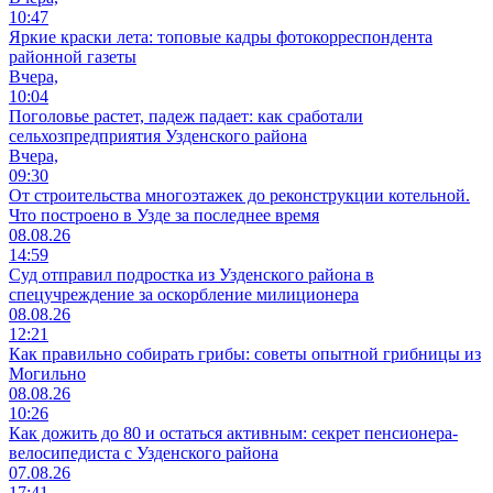
10:47
Яркие краски лета: топовые кадры фотокорреспондента
районной газеты
Вчера,
10:04
Поголовье растет, падеж падает: как сработали
сельхозпредприятия Узденского района
Вчера,
09:30
От строительства многоэтажек до реконструкции котельной.
Что построено в Узде за последнее время
08.08.26
14:59
Суд отправил подростка из Узденского района в
спецучреждение за оскорбление милиционера
08.08.26
12:21
Как правильно собирать грибы: советы опытной грибницы из
Могильно
08.08.26
10:26
Как дожить до 80 и остаться активным: секрет пенсионера-
велосипедиста с Узденского района
07.08.26
17:41