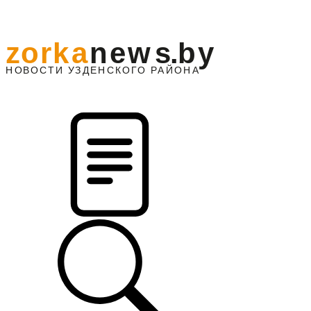
z
o
r
k
a
n
e
w
s
.
b
y
АЙОНА
НО
В
О
С
ТИ
У
ЗДЕНС
К
О
Г
О
Р