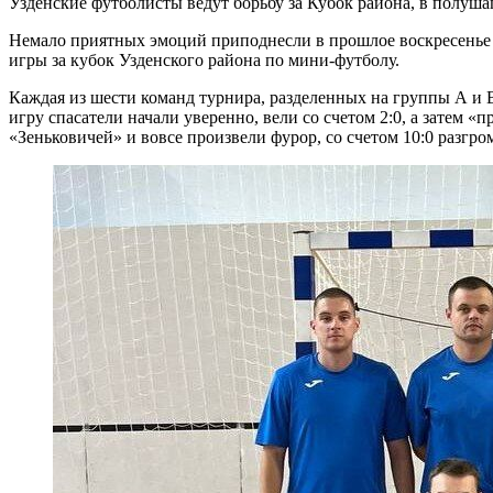
Узденские футболисты ведут борьбу за Кубок района, в полуша
Немало приятных эмоций приподнесли в прошлое воскресенье б
игры за кубок Узденского района по мини-футболу.
Каждая из шести команд турнира, разделенных на группы А и В
игру спасатели начали уверенно, вели со счетом 2:0, а затем «
«Зеньковичей» и вовсе произвели фурор, со счетом 10:0 разгр