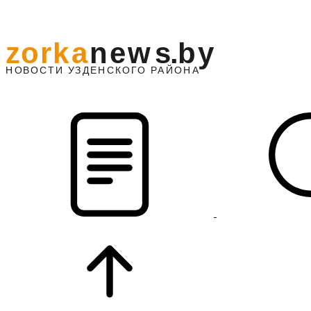
z
o
r
k
a
n
e
w
s
.
b
y
АЙОНА
НО
В
О
С
ТИ
У
ЗДЕНС
К
О
Г
О
Р