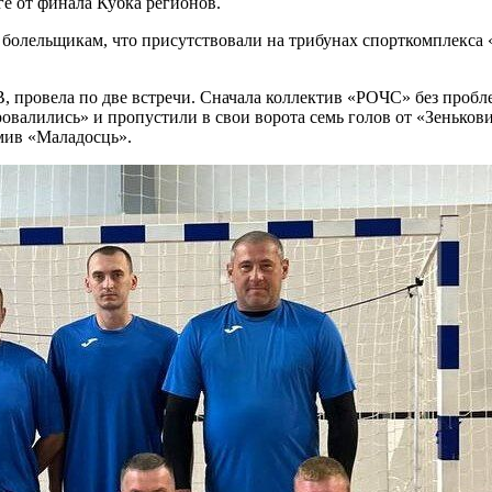
ге от финала Кубка регионов.
олельщикам, что присутствовали на трибунах спорткомплекса «
, провела по две встречи. Сначала коллектив «РОЧС» без пробл
провалились» и пропустили в свои ворота семь голов от «Зеньков
омив «Маладосць».