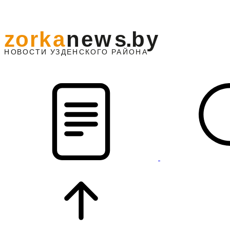
z
o
r
k
a
n
e
w
s
.
b
y
АЙОНА
НО
В
О
С
ТИ
У
ЗДЕНС
К
О
Г
О
Р