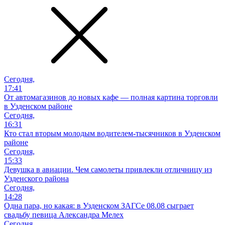
Сегодня,
17:41
От автомагазинов до новых кафе — полная картина торговли
в Узденском районе
Сегодня,
16:31
Кто стал вторым молодым водителем-тысячников в Узденском
районе
Сегодня,
15:33
Девушка в авиации. Чем самолеты привлекли отличницу из
Узденского района
Сегодня,
14:28
Одна пара, но какая: в Узденском ЗАГСе 08.08 сыграет
свадьбу певица Александра Мелех
Сегодня,