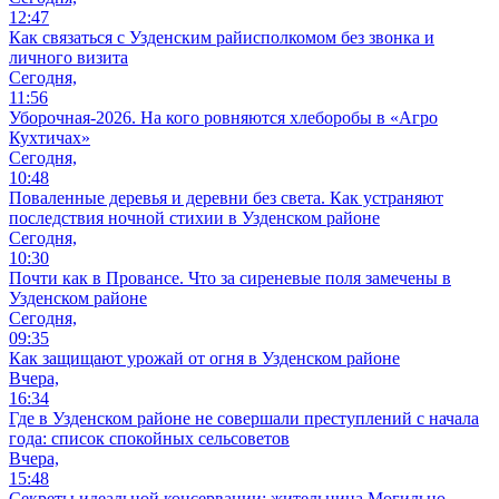
12:47
Как связаться с Узденским райисполкомом без звонка и
личного визита
Сегодня,
11:56
Уборочная-2026. На кого ровняются хлеборобы в «Агро
Кухтичах»
Сегодня,
10:48
Поваленные деревья и деревни без света. Как устраняют
последствия ночной стихии в Узденском районе
Сегодня,
10:30
Почти как в Провансе. Что за сиреневые поля замечены в
Узденском районе
Сегодня,
09:35
Как защищают урожай от огня в Узденском районе
Вчера,
16:34
Где в Узденском районе не совершали преступлений с начала
года: список спокойных сельсоветов
Вчера,
15:48
Секреты идеальной консервации: жительница Могильно