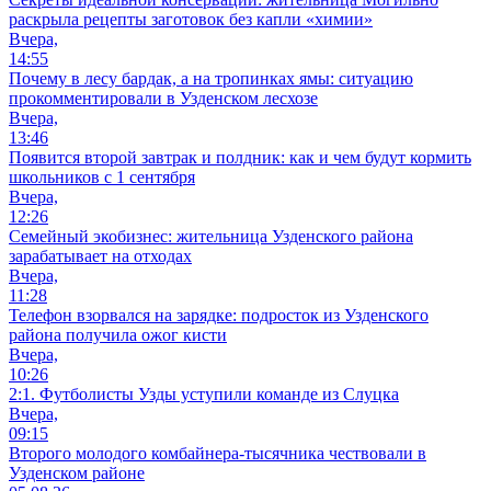
раскрыла рецепты заготовок без капли «химии»
Вчера,
14:55
Почему в лесу бардак, а на тропинках ямы: ситуацию
прокомментировали в Узденском лесхозе
Вчера,
13:46
Появится второй завтрак и полдник: как и чем будут кормить
школьников с 1 сентября
Вчера,
12:26
Семейный экобизнес: жительница Узденского района
зарабатывает на отходах
Вчера,
11:28
Телефон взорвался на зарядке: подросток из Узденского
района получила ожог кисти
Вчера,
10:26
2:1. Футболисты Узды уступили команде из Слуцка
Вчера,
09:15
Второго молодого комбайнера-тысячника чествовали в
Узденском районе