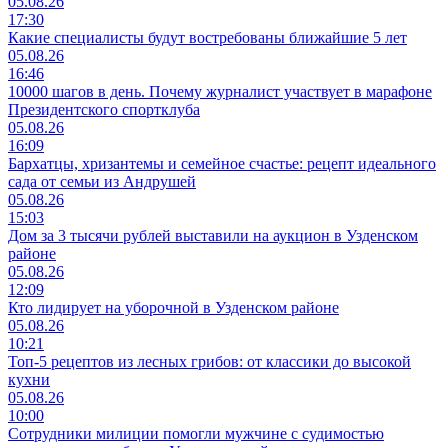
05.08.26
17:30
Какие специалисты будут востребованы ближайшие 5 лет
05.08.26
16:46
10000 шагов в день. Почему журналист участвует в марафоне
Президентского спортклуба
05.08.26
16:09
Бархатцы, хризантемы и семейное счастье: рецепт идеального
сада от семьи из Андрушей
05.08.26
15:03
Дом за 3 тысячи рублей выставили на аукцион в Узденском
районе
05.08.26
12:09
Кто лидирует на уборочной в Узденском районе
05.08.26
10:21
Топ-5 рецептов из лесных грибов: от классики до высокой
кухни
05.08.26
10:00
Сотрудники милиции помогли мужчине с судимостью