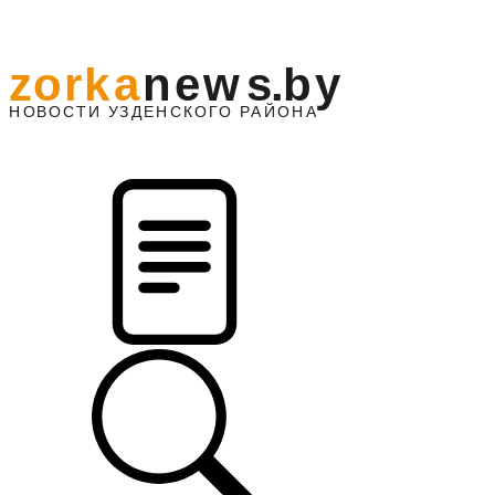
z
o
r
k
a
n
e
w
s
.
b
y
АЙОНА
НО
В
О
С
ТИ
У
ЗДЕНС
К
О
Г
О
Р