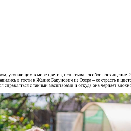
ом, утопающим в море цветов, испытывал особое восхищение. Эт
ились в гости к Жанне Бакунович из Озера – ее страсть к цвето
я справляться с такими масштабами и откуда она черпает вдохно