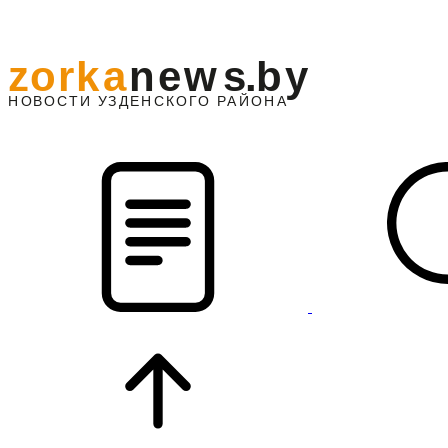
z
o
r
k
a
n
e
w
s
.
b
y
АЙОНА
НО
В
О
С
ТИ
У
ЗДЕНС
К
О
Г
О
Р